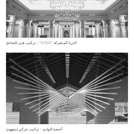
الثريا المتحركة “GOLD” – تركيب فني للفنادق
أجنحة الوادي – تركيب حركي (مفهوم)