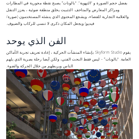
بفضل حجم الصورة و “التهوية”.
يصبح
في المطارات
“بالونات”
نقطة محورية
ومراكز المعارض والمتاحف. التثبيت يخلق
، يعزز التنقل
منطقة ضوئية
والعلامة التجارية للفضاء، ويشجع
(صورة/
المحتوى الذي ينشئه المستخدمون
فيديو) ويجعل المكان ذكرى لا تنسى للركاب والضيوف.
الفن الذي يوحد
يقوم Skyform Studio بإنشاء
، إعادة تعريف تجربة الأماكن
المنشآت الحركية
العامة.
– ليس فقط النحت الفني، ولكن أيضا
الذي يلهم
“بالونات”
رحلة بصرية
الناس ويربطهم من خلال الحركة والضوء.