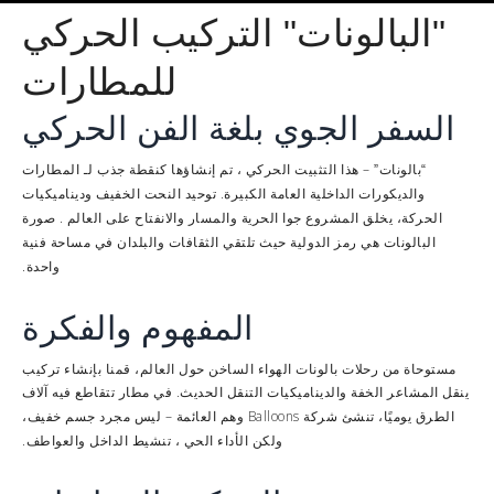
"البالونات" التركيب الحركي
للمطارات
السفر الجوي بلغة الفن الحركي
– هذا
، تم إنشاؤها كنقطة جذب لـ
“بالونات”
التثبيت الحركي
المطارات
والديكورات الداخلية العامة الكبيرة. توحيد
وديناميكيات
النحت الخفيف
الحركة، يخلق المشروع جوا
. صورة
الحرية والمسار والانفتاح على العالم
البالونات هي رمز
حيث تلتقي الثقافات والبلدان في مساحة فنية
الدولية
واحدة.
المفهوم والفكرة
مستوحاة من رحلات بالونات الهواء الساخن حول العالم، قمنا بإنشاء تركيب
ينقل المشاعر
التنقل الحديث. في مطار تتقاطع فيه آلاف
الخفة والديناميكيات
الطرق يوميًا، تنشئ شركة Balloons
– ليس مجرد جسم خفيف،
وهم العائمة
ولكن
، تنشيط الداخل والعواطف.
الأداء الحي