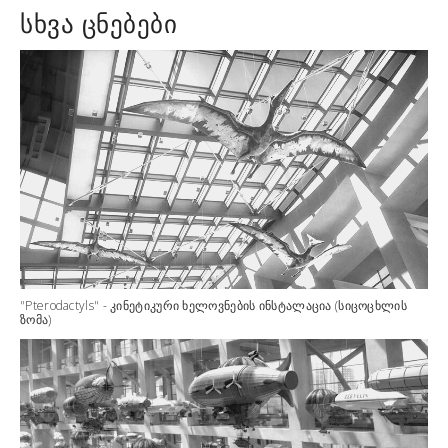
ᲡᲮᲕᲐ ᲪᲜᲔᲑᲔᲑᲘ
"Pterodactyls" - კინეტიკური ხელოვნების ინსტალაცია (სიცოცხლის
ზომა)