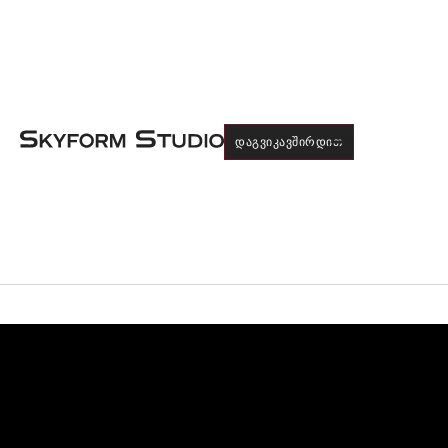
Menu
ᲓᲐᲒᲕᲘᲙᲐᲕᲨᲘᲠᲓᲘᲗ