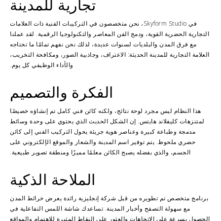
تجارية للمدينة
في Skyform Studio، نحن متخصصون في التركيبات الفنية ذات العلامات
التجارية الحضرية القوية، ودمج الفن المعاصر والتكنولوجيا الرقمية. لقد عملنا
مع فرق المدن والبلديات لسنوات عديدة، لذلك نحن نفهم تمامًا ما تحتاجه
العلامة التجارية للمدينة الحديثة: الاعتراف، وجاذبية الصور، ومكافحة التخريب،
والأداء الوظيفي كل يوم.
الفكرة والتصميم
هذا النظام ليس مجرد لوحة نتائج، ولكنه كائن فني كامل تم إنشاؤه خصيصًا
لمتنزهات كليفلاند هايتس. إن الشكل الحديث الذي يحتوي على وحدة وسائط
مدمجة وطباعة كبيرة وعناصر هوية جريئة يحول التركيب الفني إلى كائن
حضري ملحوظ. يتم توفير اسم المدينة والشعار والموقع الإلكتروني على
الجسم، والذي بفضله يصبح الكائن معلمًا مميزًا ومنطقة تصوير طبيعية.
الملاحة الذكية
برنامج متخصص تم تطويره من قبل شركة إنجليزية رائدة يعرض خرائط المدن
مع سهولة التصفح وأخبار المدينة. تساعدك شاشة اللمس التفاعلية في
الحصول بسرعة على الاتجاهات والعثور على النقاط المثيرة للاهتمام والمواقع