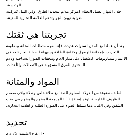
الرئيسية.
خلال النهار، يعمل النظام كمركز ملائم لتحديد الطرق، وفي الليل كتركيبة
ضوئية تهيئ الجو وتدعم العلامة التجارية للمدينة.
تجربتنا هي ثقتك
بعد أن عملنا مع المدن لسنوات عديدة، فإننا نفهم متطلبات المتانة ومقاومة
التخريب وإمكانية الوصول وكفاءة الطاقة وسهولة الصيانة. نحن نأخذ في
الاعتبار سيناريوهات التشغيل على مدار العام وتدفقات الصور السياحية ودعم
المحتوى للفرق المسؤولة عن الاتصالات والأحداث.
المواد والمتانة
العلبة مصنوعة من الفولاذ المقاوم للصدأ مع طلاء خاص وطلاء واقي مصمم
للظروف الخارجية. توفر إضاءة LED المدمجة الوضوح والوضوح في وقت
الشفق وفي الليل، مما يسلط الضوء على الصورة الظلية والعلامة التجارية.
تحديد
2.75 م
• ارتفاع التثبيت: