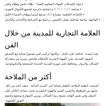
الفولاذ المقاوم للصدأ + طلاء خاص وطلاء واقي
• مواد الإسكان:
1.23 × 0.71 م (شاشة خارجية لجميع الأحوال الجوية)
• شاشة:
مصباح LED مدمج لسيناريوهات المساء/الليل
• الإضاءة الخلفية:
شاشة تفاعلية تعمل باللمس، برنامج مع الخرائط والأحداث والأخبار
• الواجهة:
العلامة التجارية للمدينة من خلال
الفن
هذه ليست “شاشة على حامل”، ولكنها تركيب فني مصنوع بعناية مع الحمض
النووي للمدينة. يعزز الهوية البصرية لكليفلاند هايتس، ويزيد من مشاركة
السكان والزوار، ويحافظ على صورة المدينة الحديثة المنفتحة والتكنولوجية.
أكثر من الملاحة
أصبحت أنظمة الملاحة بالفعل معيارًا في “المدن الذكية”. نذهب أبعد من ذلك:
نجمع بين الوظيفة والتعبير الفني والهوية الحضرية بحيث يساعد الكائن على
التنقل وفي نفس الوقت يصبح رمزًا للمكان، ويزين الشوارع ويجمع محتوى
الصور العضوية.