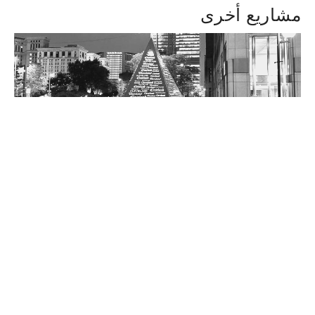
مشاريع أخرى
كليفلاند كريستال للفن العام