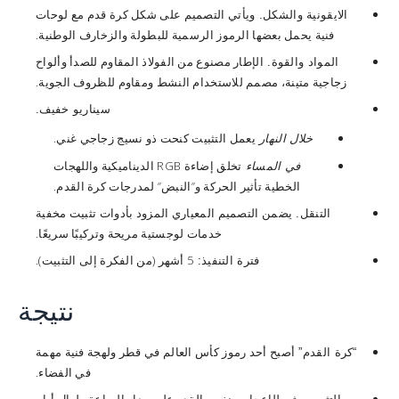
ويأتي التصميم على شكل كرة قدم مع لوحات
الايقونية والشكل.
فنية يحمل بعضها الرموز الرسمية للبطولة والزخارف الوطنية.
الإطار مصنوع من الفولاذ المقاوم للصدأ وألواح
المواد والقوة.
زجاجية متينة، مصمم للاستخدام النشط ومقاوم للظروف الجوية.
سيناريو خفيف.
يعمل التثبيت كنحت ذو نسيج زجاجي غني.
خلال النهار
تخلق إضاءة RGB الديناميكية واللهجات
في المساء
الخطية تأثير الحركة و”النبض” لمدرجات كرة القدم.
يضمن التصميم المعياري المزود بأدوات تثبيت مخفية
التنقل.
خدمات لوجستية مريحة وتركيبًا سريعًا.
5 أشهر (من الفكرة إلى التثبيت).
فترة التنفيذ:
نتيجة
أصبح أحد رموز كأس العالم في قطر ولهجة فنية مهمة
“كرة القدم”
في الفضاء.