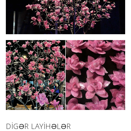
DIGƏR LAYIHƏLƏR