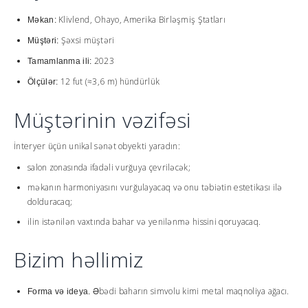
Klivlend, Ohayo, Amerika Birləşmiş Ştatları
Məkan:
Şəxsi müştəri
Müştəri:
2023
Tamamlanma ili:
12 fut (≈3,6 m) hündürlük
Ölçülər:
Müştərinin vəzifəsi
İnteryer üçün unikal sənət obyekti yaradın:
salon zonasında ifadəli vurğuya çevriləcək;
məkanın harmoniyasını vurğulayacaq və onu təbiətin estetikası ilə
dolduracaq;
ilin istənilən vaxtında bahar və yenilənmə hissini qoruyacaq.
Bizim həllimiz
Əbədi baharın simvolu kimi metal maqnoliya ağacı.
Forma və ideya.