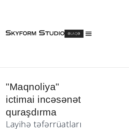
Menu
ƏLAQƏ
"Maqnoliya"
ictimai incəsənət
quraşdırma
Layihə təfərrüatları