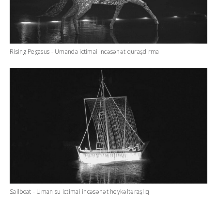
Rising Pegasus - Umanda ictimai incəsənət quraşdırma
Sailboat - Uman su ictimai incəsənət heykəltəraşlıq