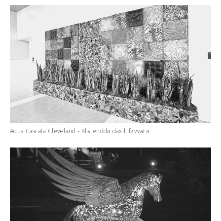
Aqua Cascata Cleveland - Klivlenddə daxili fəvvarə