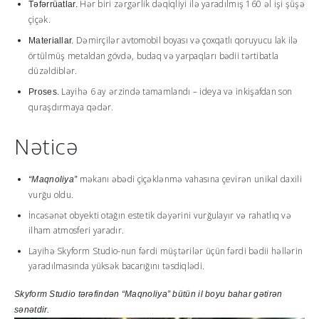
Hər biri zərgərlik dəqiqliyi ilə yaradılmış 160 əl işi şüşə
Təfərrüatlar.
çiçək.
Dəmirçilər avtomobil boyası və çoxqatlı qoruyucu lak ilə
Materiallar.
örtülmüş metaldan gövdə, budaq və yarpaqları bədii tərtibatla
düzəldiblər.
Layihə 6 ay ərzində tamamlandı – ideya və inkişafdan son
Proses.
quraşdırmaya qədər.
Nəticə
məkanı əbədi çiçəklənmə vahasına çevirən unikal daxili
“Maqnoliya”
vurğu oldu.
İncəsənət obyekti otağın estetik dəyərini vurğulayır və rahatlıq və
ilham atmosferi yaradır.
Layihə Skyform Studio-nun fərdi müştərilər üçün fərdi bədii həllərin
yaradılmasında yüksək bacarığını təsdiqlədi.
Skyform Studio tərəfindən “Maqnoliya” bütün il boyu bahar gətirən
sənətdir.