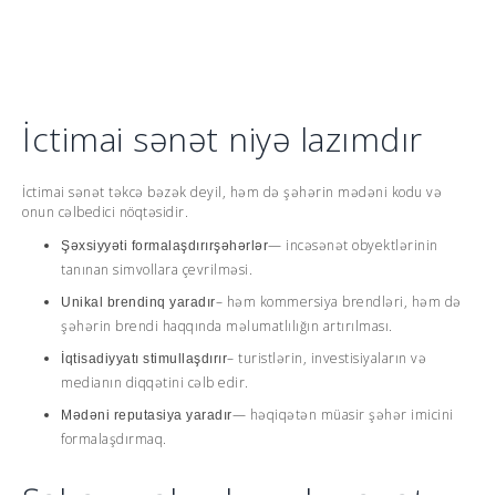
İctimai sənət niyə lazımdır
İctimai sənət təkcə bəzək deyil, həm də şəhərin mədəni kodu və
onun cəlbedici nöqtəsidir.
— incəsənət obyektlərinin
Şəxsiyyəti formalaşdırır
şəhərlər
tanınan simvollara çevrilməsi.
– həm kommersiya brendləri, həm də
Unikal brendinq yaradır
şəhərin brendi haqqında məlumatlılığın artırılması.
– turistlərin, investisiyaların və
İqtisadiyyatı stimullaşdırır
medianın diqqətini cəlb edir.
— həqiqətən müasir şəhər imicini
Mədəni reputasiya yaradır
formalaşdırmaq.