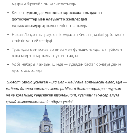
мәдени бірегейлігін қалыптастырды.
Кешен
тұрғындар мен қонақтар жасаған мыңдаған
фотосуреттер мен әлеуметтік желілердегі
арқылы кеңінен танылды.
жарияланымдар
Нысан Лондонның сәулеттік мұрасын Киевтің қазіргі урбанистік
кеңістігімен үйлестірді.
Тұрғындар мен қонақтар өнер мен функционалдылық түйіскен
жаңа мәдени тартылыс нүктесін алды.
Жоба небары 7 айдың ішінде — идеядан бастап орнатуға дейін
жүзеге асырылды.
Skyform Studio ұсынған «Big Ben» жай ғана арт-нысан емес, бұл —
мәдени диалог символы және public art девелоперлерге тұрғын
және қоғамдық кеңістікті түрлендіріп, қуатты PR-әсер алуға
қалай көмектесетінінің айқын үлгісі.