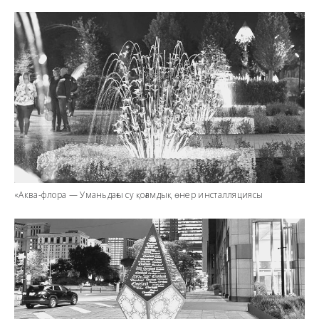
«Аква-флора — Уманьдағы су қоғамдық өнер инсталляциясы