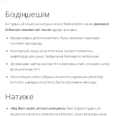
Біздің шешім
Біз тұрғын үй кешенінің атауын мінсіз бейнелейтін және
дүниежүзі
құруды ұсындық:
бойынша танымал арт-нысан
Мұнара жоғары детализациямен, бірақ заманауи көркемдік
тәсілмен орындалды.
Конструкция ашық кеңістікте және әртүрлі климаттық
жағдайларда ұзақ уақыт пайдалануға бейімделіп жобаланды.
Әр жағындағы сағаттар мүсінді тек символдық емес, сонымен қатар
функционалды етті.
Инсталляция үлкен субұрқақ кешенінің құрамына үйлесімді
енгізіліп, қоғамдық кеңістіктің басты орталығына айналды.
Нәтиже
New England тұрғын үй
«Big Ben» public art инсталляциясы
кешенінің орталық символына айналып, оның визуалды және