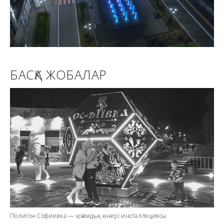
БАСҚА ЖОБАЛАР
Полигон Софиевка — қоғамдық өнері инсталляциясы