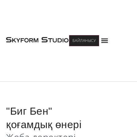
Menu
БАЙЛАНЫСУ
"Биг Бен"
қоғамдық өнері