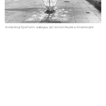
«Кливленд Кристалл» қоғамдық арт-инсталляциясы Кливлендте