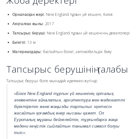
Жоба деректері
New England тұрғын үй кешені, Киев
Орналасқан жері:
2017
Аяқталған жылы:
New England тұрғын үй кешенінің девелопері
Тапсырыс беруші:
13 м
Биіктігі:
баспайтын болат, автомобильдік бояу
Материалдары:
Тапсырыс берушінің талабы
Тапсырыс беруші бізге мынадай идеямен жүгінді:
«Бізге New England тұрғын үй кешенінің орталық
элементіне айналатын, архитектура мен мәдениетті
біріктіретін және маңызды тартылыс нүктесін
жасайтын қоғамдық өнер нысаны қажет. Ол
Еуропалық мұраны бейнелейтін, тұрғындарға жаңа
мәдени кеңістік сыйлайтын танымал символ болуы
тиіс».