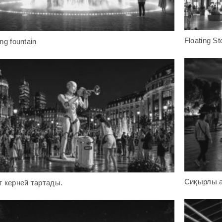
Floating S
ng fountain
Сиқырлы 
т керней тартады.