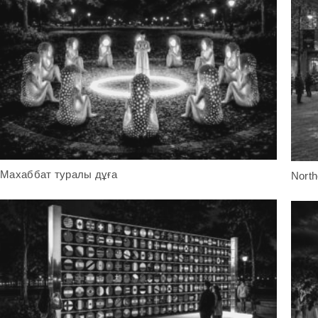
Махаббат туралы дұға
North