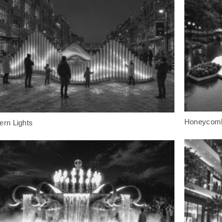
Honeycom
ern Lights