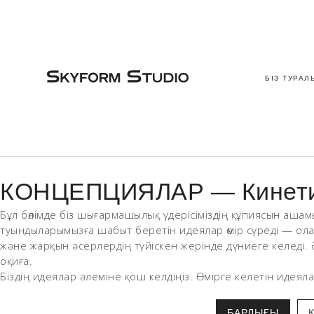
БІЗ ТУРАЛ
КОНЦЕПЦИЯЛАР — Кинетика
Бұл бөлімде біз шығармашылық үдерісіміздің құпиясын ашам
туындыларымызға шабыт беретін идеялар өмір сүреді — ола
және жарқын әсерлердің түйіскен жерінде дүниеге келеді. 
оқиға.
Біздің идеялар әлеміне қош келдіңіз. Өмірге келетін идеяла
БАРЛЫҒЫ