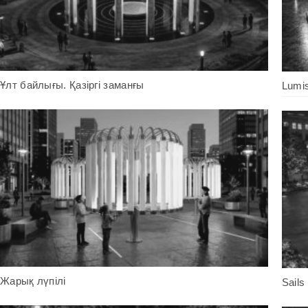
Ұлт байлығы. Қазіргі заманғы
Lumi
Жарық лүпілі
Sails