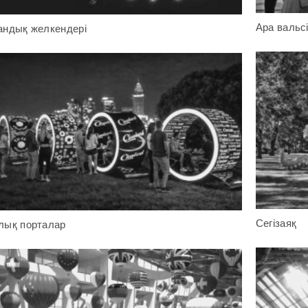
Ара вальс
андық желкендері
Сегізаяқ
лық порталар