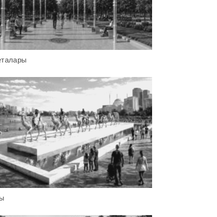
еталары
лы