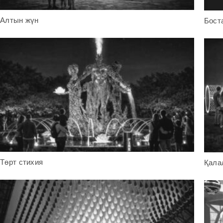
Алтын жүн
Бост
Төрт стихия
Қала