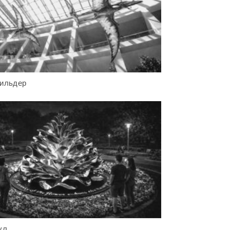
тильдер
үл