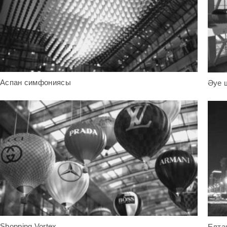
Аспан симфониясы
Әуе 
Shopping Vortex
Елта