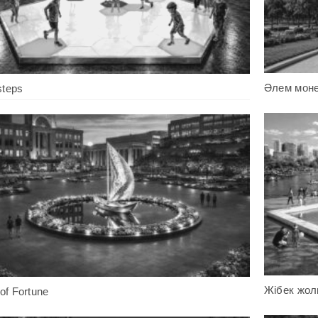
Әлем мон
steps
Жібек жо
 of Fortune