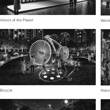
Voices of the Planet
Wishi
Bicycle
Робо