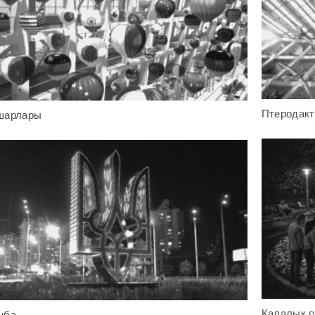
Птеродак
шарлары
Қалалық г
ңба