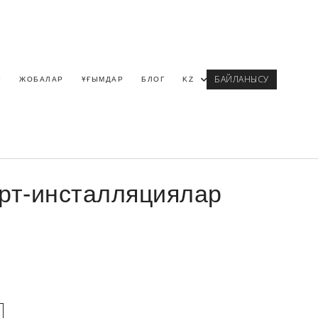
БАЙЛАНЫСУ
Р
ЖОБАЛАР
ҰҒЫМДАР
БЛОГ
KZ
рт-инсталляциялар