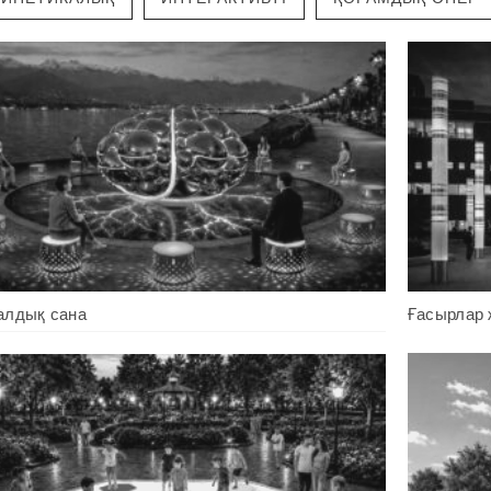
алдық сана
Ғасырлар