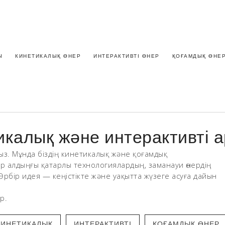
Ы
КИНЕТИКАЛЫҚ ӨНЕР
ИНТЕРАКТИВТІ ӨНЕР
ҚОҒАМДЫҚ ӨНЕ
лық және интерактивті а
ыз. Мұнда біздің кинетикалық және қоғамдық
р алдыңғы қатарлы технологиялардың, заманауи өнердің
Әрбір идея — кеңістікте және уақытта жүзеге асуға дайын
р.
КИНЕТИКАЛЫҚ
ИНТЕРАКТИВТІ
ҚОҒАМДЫҚ ӨНЕР