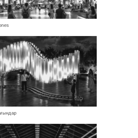
tones
ағындар