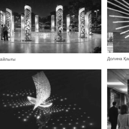
Долина Қа
байлығы