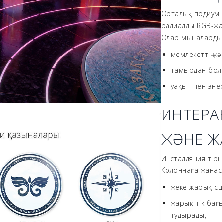
Орталық подиум 
радиалды RGB-жа
Олар мыналарды 
мемлекеттің жә
тамырдан бол
уақыт пен энер
ИНТЕРАК
ЖӘНЕ Ж
Инсталляция тірі
Колоннаға жанас
жеке жарық сц
жарық тік бағ
тудырады,