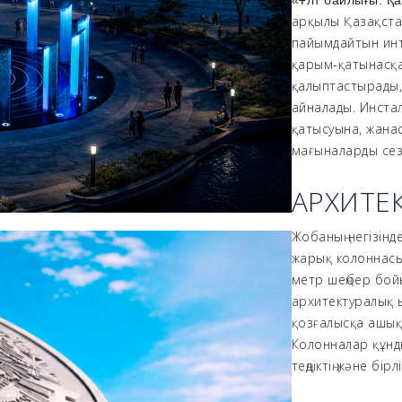
«Ұлт байлығы. Қа
арқылы Қазақста
пайымдайтын инт
қарым-қатынасқа
қалыптастырады, 
айналады. Инстал
қатысуына, жанас
мағыналарды сез
АРХИТЕ
Жобаның негізінде
жарық колоннасы
метр шеңбер бой
архитектуралық 
қозғалысқа ашық 
Колонналар құнд
теңдіктің және бі