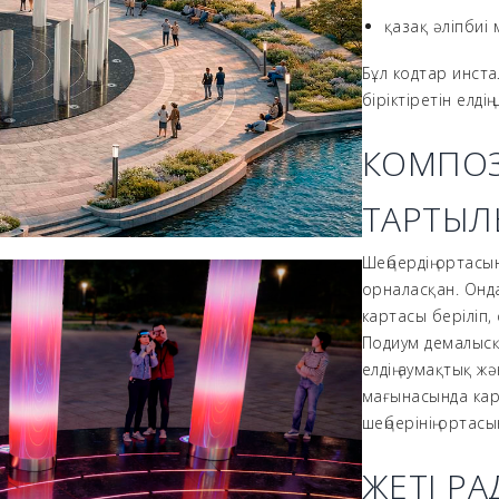
қазақ әліпбиі
Бұл кодтар инста
біріктіретін елд
КОМПОЗ
ТАРТЫЛ
Шеңбердің ортасы
орналасқан. Онда
картасы беріліп,
Подиум демалысқ
елдің аумақтық ж
мағынасында кар
шеңберінің ортас
ЖЕТІ Р