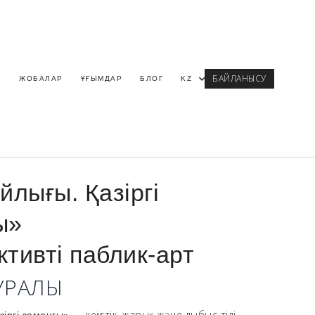
БАЙЛАНЫСУ
Р
ЖОБАЛАР
ҰҒЫМДАР
БЛОГ
KZ
йлығы. Қазіргі
ы»
тивті паблик-арт
УРАЛЫ
— кеңістік, жарық және дыбыс тілі