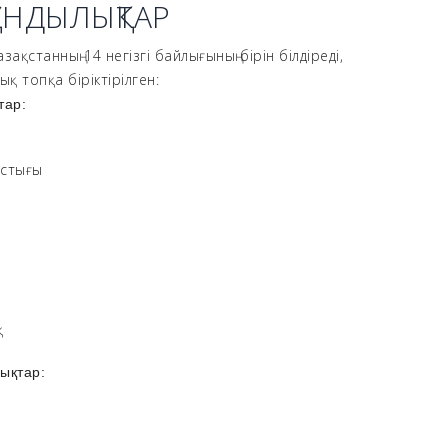
ҚҰНДЫЛЫҚТАР
ақстанның 14 негізгі байлығының бірін білдіреді,
қ топқа біріктірілген:
тар:
астығы
қ
ықтар:
л
р