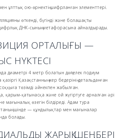
 мен ұлттық ою-өрнектің шифрланған элементтері.
лляцияны өткенді, бүгінді және болашақты
ің цифрлық ДНК-сының метафорасына айналдырады.
ИЦИЯ ОРТАЛЫҒЫ —
ЫС НҮКТЕСІ
нда диаметрі 4 метр болатын дөңгелек подиум
 қазіргі Қазақстанның жер бедерінің детальданған
 соққыға төзімді әйнекпен жабылған.
а, қарым-қатынасқа және ой жүгіртуге арналған әрі
әне мағыналық өзегін білдіреді. Адам тура
таның ішінде — құндылықтар мен мағыналар
ында болады.
АДИАЛЬДЫ ЖАРЫҚ ШЕҢБЕРІ