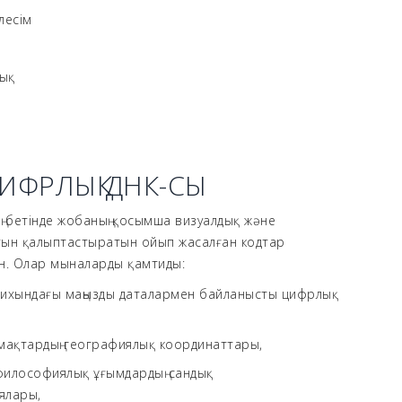
лесім
ық
ЦИФРЛЫҚ ДНК-СЫ
ң бетінде жобаның қосымша визуалдық және
ын қалыптастыратын ойып жасалған кодтар
н. Олар мыналарды қамтиды:
рихындағы маңызды даталармен байланысты цифрлық
мақтардың географиялық координаттары,
философиялық ұғымдардың сандық
ялары,