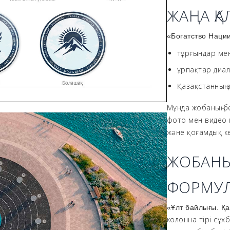
ЖАҢА Қ
«Богатство Наци
тұрғындар мен
ұрпақтар диалог
Қазақстанның 
Мұнда жобаның бе
фото мен видео 
және қоғамдық кең
ЖОБАНЫ
ФОРМУ
«Ұлт байлығы. Қа
колонна тірі сұх