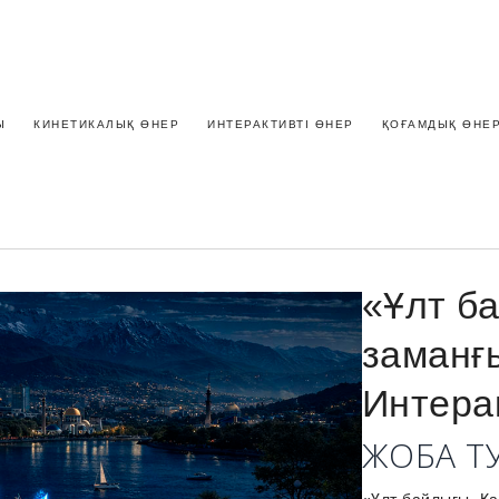
Ы
КИНЕТИКАЛЫҚ ӨНЕР
ИНТЕРАКТИВТІ ӨНЕР
ҚОҒАМДЫҚ ӨНЕ
«Ұлт ба
заманғ
Интерак
ЖОБА Т