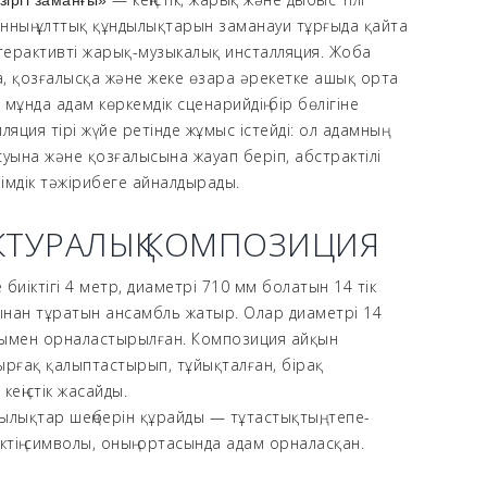
зіргі заманғы»
нның ұлттық құндылықтарын заманауи тұрғыда қайта
ерактивті жарық-музыкалық инсталляция. Жоба
, қозғалысқа және жеке өзара әрекетке ашық орта
мұнда адам көркемдік сценарийдің бір бөлігіне
ляция тірі жүйе ретінде жұмыс істейді: ол адамның
уына және қозғалысына жауап беріп, абстрактілі
імдік тәжірибеге айналдырады.
КТУРАЛЫҚ КОМПОЗИЦИЯ
 биіктігі 4 метр, диаметрі 710 мм болатын 14 тік
нан тұратын ансамбль жатыр. Олар диаметрі 14
ымен орналастырылған. Композиция айқын
ырғақ қалыптастырып, тұйықталған, бірақ
кеңістік жасайды.
ылықтар шеңберін құрайды — тұтастықтың, тепе-
рліктің символы, оның ортасында адам орналасқан.