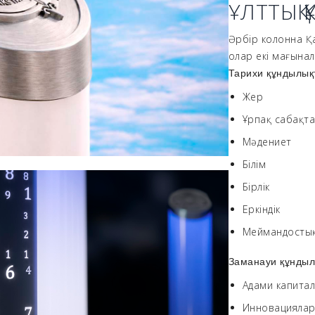
ҰЛТТЫҚ 
Әрбір колонна Қаз
олар екі мағыналы
Тарихи құндылық
Жер
Ұрпақ сабақт
Мәдениет
Білім
Бірлік
Еркіндік
Меймандосты
Заманауи құндыл
Адами капита
Инновацияла