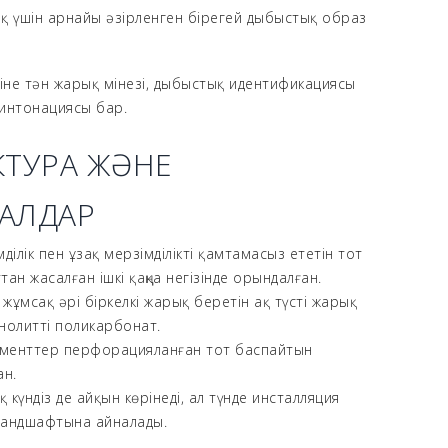
қ үшін арнайы әзірленген бірегей дыбыстық образ
зіне тән жарық мінезі, дыбыстық идентификациясы
интонациясы бар.
КТУРА ЖӘНЕ
АЛДАР
ділік пен ұзақ мерзімділікті қамтамасыз ететін тот
ан жасалған ішкі қаңқа негізінде орындалған.
ұмсақ әрі біркелкі жарық беретін ақ түсті жарық
олитті поликарбонат.
ементтер перфорацияланған тот баспайтын
ан.
 күндіз де айқын көрінеді, ал түнде инсталляция
ландшафтына айналады.