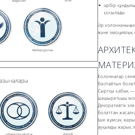
әрбір құндылы
қосылады.
Әр колоннаның ө
және эмоциялық 
АРХИТЕ
МАТЕРИ
Колонналар сенім
баспайтын болатт
Сыртқы қабық — ж
шашыратқыш мон
Декоративтік эл
болаттан жасалғ
Ішкі жұмсақ жарық
ауқымды жарық 