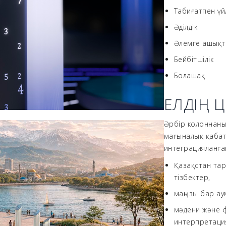
Табиғатпен үй
Әділдік
Әлемге ашықт
Бейбітшілік
Болашақ
ЕЛДІҢ 
Әрбір колоннаны
мағыналық қабат
интеграцияланға
Қазақстан та
тізбектер,
маңызы бар ау
мәдени және 
интерпретаци