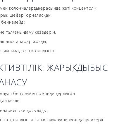
мен колонналардың арасында жеті концентрлік
рық шеңбері орналасқан.
бейнелейді:
не тұлғаның даму кезеңдерін,
ашаққа апарар жолды,
гияның үздіксіз қозғалысын.
ТИВТІЛІК: ЖАРЫҚ, ДЫБЫС
АНАСУ
 жауап беру жүйесі ретінде құрылған.
қан кезде:
енарийі іске қосылады,
ытта қозғалып, «тыныс алу» және «жандану» әсерін