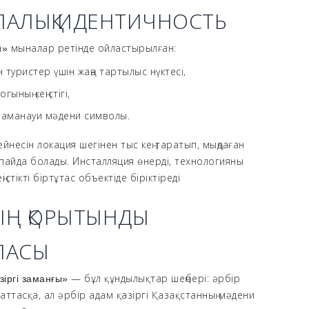
АЛАЛЫҚ ИДЕНТИЧНОСТЬ
мыналар ретінде ойластырылған:
и»
 туристер үшін жаңа тартылыс нүктесі,
ының кеңістігі,
заманауи мәдени символы.
йнесін локация шегінен тыс кең таратып, мыңдаған
пайда болады. Инсталляция өнерді, технологияны
істікті біртұтас объектіде біріктіреді
Ң ҚОРЫТЫНДЫ
ЛАСЫ
— бұл құндылықтар шеңбері: әрбір
зіргі заманғы
»
баттасқа, ал әрбір адам қазіргі Қазақстанның мәдени