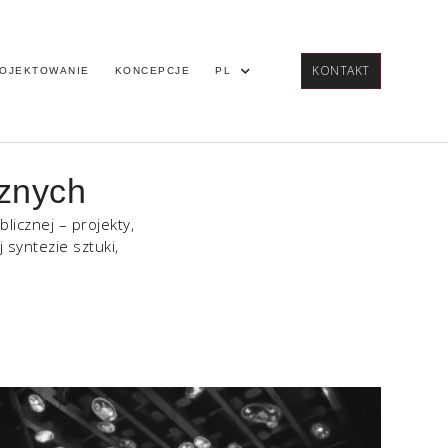
KONTAKT
OJEKTOWANIE
KONCEPCJE
PL
cznych
licznej – projekty,
 syntezie sztuki,