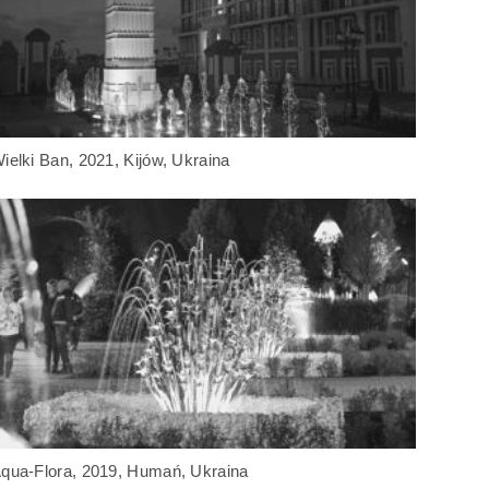
ielki Ban, 2021, Kijów, Ukraina
qua-Flora, 2019, Humań, Ukraina