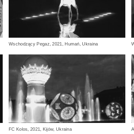
Wschodzący Pegaz, 2021, Humań, Ukraina
W
FC Kolos, 2021, Kijów, Ukraina
A