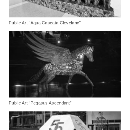
Public Art “Aqua Cascata Cleveland”
Public Art “Pegasus Ascendant”