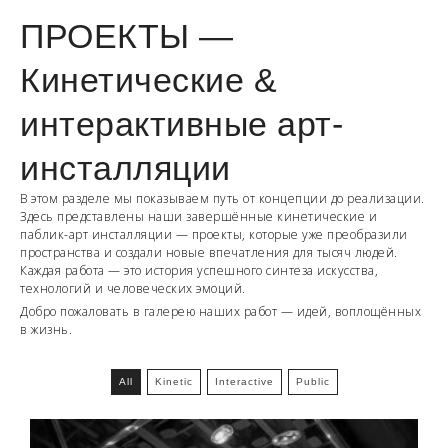
ПРОЕКТЫ —
Кинетические &
интерактивные арт-
инсталляции
В этом разделе мы показываем путь от концепции до реализации.
Здесь представлены наши завершённые кинетические и
паблик-арт инсталляции — проекты, которые уже преобразили
пространства и создали новые впечатления для тысяч людей.
Каждая работа — это история успешного синтеза искусства,
технологий и человеческих эмоций.
Добро пожаловать в галерею наших работ — идей, воплощённых
в жизнь.
All
Kinetic
Interactive
Public