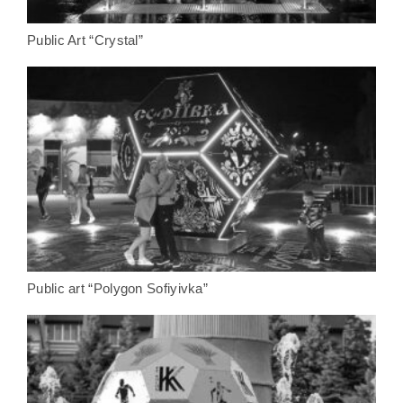
Public Art “Crystal”
Public art “Polygon Sofiyivka”