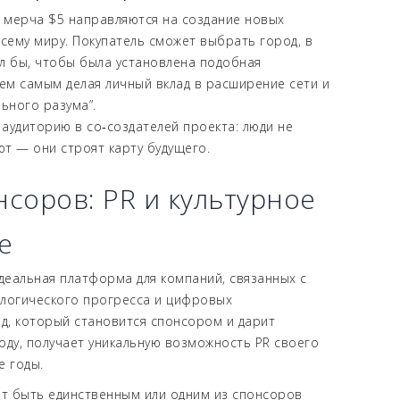
и мерча $5 направляются на создание новых
всему миру. Покупатель сможет выбрать город, в
л бы, чтобы была установлена подобная
тем самым делая личный вклад в расширение сети и
ьного разума”.
аудиторию в со‑создателей проекта: люди не
т — они строят карту будущего.
нсоров: PR и культурное
е
еальная платформа для компаний, связанных с
логического прогресса и цифровых
нд, который становится спонсором и дарит
оду, получает уникальную возможность PR своего
е годы.
т быть единственным или одним из спонсоров