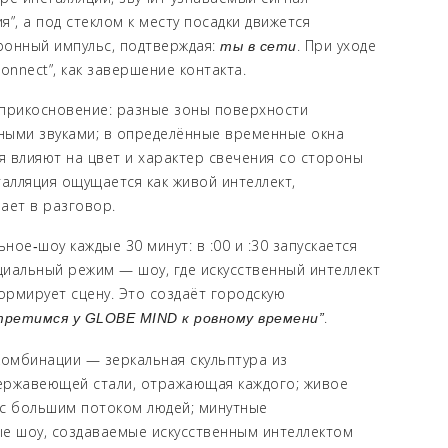
я”, а под стеклом к месту посадки движется
ронный импульс, подтверждая:
. При уходе
ты в сети
connect”, как завершение контакта.
 прикосновение: разные зоны поверхности
ными звуками; в определённые временные окна
 влияют на цвет и характер свечения со стороны
талляция ощущается как живой интеллект,
ает в разговор.
ное‑шоу каждые 30 минут: в :00 и :30 запускается
иальный режим — шоу, где искусственный интеллект
рмирует сцену. Это создаёт городскую
.
третимся у GLOBE MIND к ровному времени”
комбинации — зеркальная скульптура из
ержавеющей стали, отражающая каждого; живое
с большим потоком людей; минутные
е шоу, создаваемые искусственным интеллектом