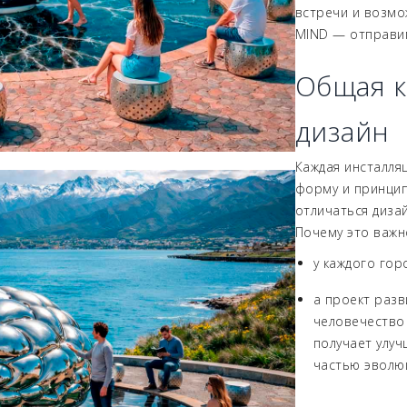
встречи и возмо
MIND — отправим
Общая к
дизайн
Каждая инсталляц
форму и принцип
отличаться диза
Почему это важн
у каждого гор
а проект разв
человечество
получает улу
частью эволю