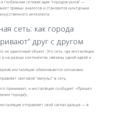
 и глобальная сетевая идея “городов‑узлов” —
меет прямых аналогов и становится культурным
искусственного интеллекта.
ая сеть: как города
аривают” друг с другом
о не одиночный объект. Это сеть, где инсталляции
х и на разных континентах связаны одной идеей и
время инсталляции обмениваются сигналами:
правляет световой “импульс” в сеть,
его принимает, и инсталляция сообщает: «Пришёл
вание города]»,
инсталляция отправляет свой сигнал дальше — в