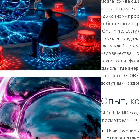
мозга, оживающа
интеллектом. Зде
«дыханием» прос
собственном от
“One mind. Every
проекта: соедин
где каждый горо
человечества. Г
технологии, фор
смыслы; где эне
прогресс. GLOBE
доступный каждом
Опыт, к
GLOBE MIND созд
“посмотрел” — а
Подключение ч
текущей палит