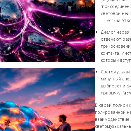
“присоединени
световой ней
— мягкий “dis
Диалог через
отвечают раз
прикосновения
контакта. Инс
который вступ
Светомузыкаль
минутный спец
выбирает и фо
привычку:
“вс
В своей полной 
полированной н
взаимодействие 
светомузыкальны