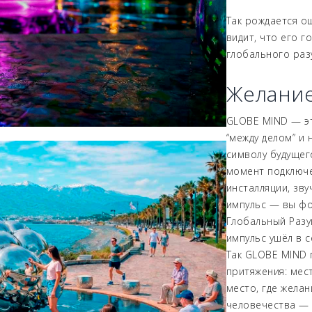
Так рождается о
видит, что его г
глобального раз
Желание
GLOBE MIND — эт
“между делом” и 
символу будущего
момент подключе
инсталляции, зву
импульс — вы фо
Глобальный Разум
импульс ушёл в с
Так GLOBE MIND 
притяжения: мес
место, где желан
человечества — 