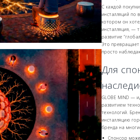
С каждой покупк
инсталляций по 
котором он хоте
инсталляция, — 
развитие “глобал
Это превращает 
просто наблюдаю
Для спо
наследи
GLOBE MIND — ид
развитием техно
технологий. Бре
инсталляцию гор
бренда на многи
Спонсор може