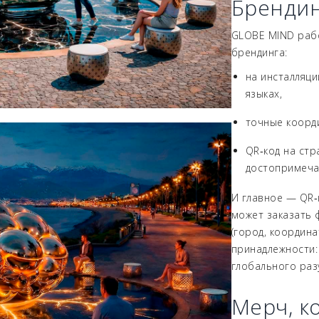
Брендин
GLOBE MIND рабо
брендинга:
на инсталляц
языках,
точные коорди
QR‑код на стр
достопримечат
И главное — QR‑
может заказать 
(город, координа
принадлежности:
глобального раз
Мерч, к