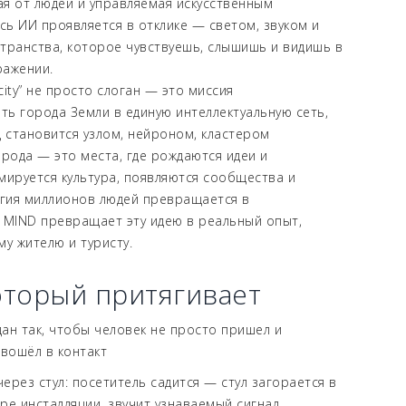
я от людей и управляемая искусственным
сь ИИ проявляется в отклике — светом, звуком и
транства, которое чувствуешь, слышишь и видишь в
ражении.
 city” не просто слоган — это миссия
ить города Земли в единую интеллектуальную сеть,
д становится узлом, нейроном, кластером
орода — это места, где рождаются идеи и
мируется культура, появляются сообщества и
ргия миллионов людей превращается в
 MIND превращает эту идею в реальный опыт,
у жителю и туристу.
оторый притягивает
ан так, чтобы человек не просто пришел и
 вошёл в контакт
ерез стул: посетитель садится — стул загорается в
ре инсталляции, звучит узнаваемый сигнал