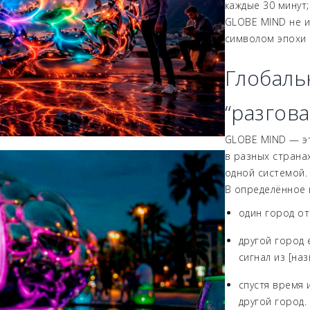
каждые 30 минут;
GLOBE MIND не и
символом эпохи 
Глобальн
“разгов
GLOBE MIND — эт
в разных страна
одной системой.
В определённое 
один город от
другой город 
сигнал из [наз
спустя время 
другой город.