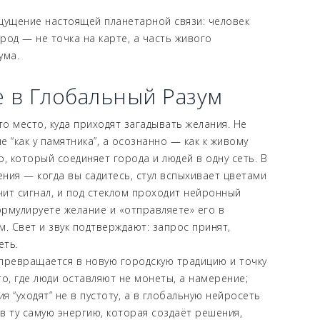
щущение настоящей планетарной связи: человек
ород — не точка на карте, а часть живого
ума.
 в Глобальный Разум
о место, куда приходят загадывать желания. Не
не “как у памятника”, а осознанно — как к живому
, который соединяет города и людей в одну сеть. В
ния — когда вы садитесь, стул вспыхивает цветами
чит сигнал, и под стеклом проходит нейронный
рмулируете желание и «отправляете» его в
. Свет и звук подтверждают: запрос принят,
еть.
превращается в новую городскую традицию и точку
то, где люди оставляют не монеты, а намерение;
ия “уходят” не в пустоту, а в глобальную нейросеть
в ту самую энергию, которая создаёт решения,