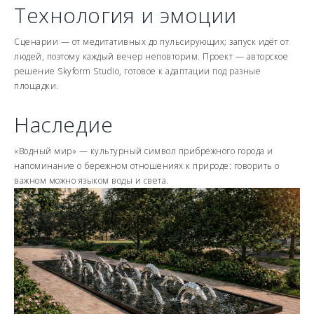
Технология и эмоции
Сценарии — от медитативных до пульсирующих; запуск идёт от
людей, поэтому каждый вечер неповторим. Проект — авторское
решение Skyform Studio, готовое к адаптации под разные
площадки.
Наследие
«Водный мир» — культурный символ прибрежного города и
напоминание о бережном отношениях к природе: говорить о
важном можно языком воды и света.