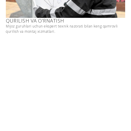
QURILISH VA O'RNATISH
Mijoz guruhlari uchun ekspert texnik nazorati bilan keng qamrovli
qurilish va montaj xizmatlari.