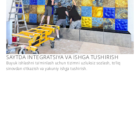
SAYTDA INTEGRATSIYA VA ISHGA TUSHIRISH
Buyuk ishlashni ta’minlash uchun tizimni uzluksiz sozlash, to’liq
sinovdan o’tkazish va yakuniy ishga tushirish.