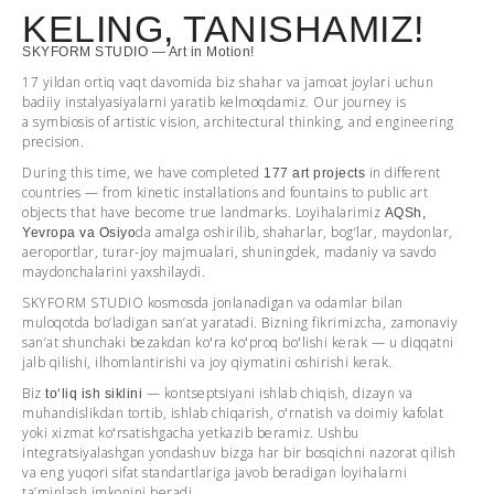
KELING, TANISHAMIZ!
SKYFORM STUDIO — Art in Motion!
17 yildan ortiq vaqt davomida biz shahar va jamoat joylari uchun
badiiy instalyasiyalarni yaratib kelmoqdamiz. Our journey is
a symbiosis of artistic vision, architectural thinking, and engineering
precision.
During this time, we have completed
in different
177 art projects
countries — from kinetic installations and fountains to public art
objects that have become true landmarks. Loyihalarimiz
AQSh,
da amalga oshirilib, shaharlar, bog‘lar, maydonlar,
Yevropa va Osiyo
aeroportlar, turar-joy majmualari, shuningdek, madaniy va savdo
maydonchalarini yaxshilaydi.
SKYFORM STUDIO kosmosda jonlanadigan va odamlar bilan
muloqotda bo‘ladigan san’at yaratadi. Bizning fikrimizcha, zamonaviy
sanʼat shunchaki bezakdan koʻra koʻproq boʻlishi kerak — u diqqatni
jalb qilishi, ilhomlantirishi va joy qiymatini oshirishi kerak.
Biz
— kontseptsiyani ishlab chiqish, dizayn va
toʻliq ish siklini
muhandislikdan tortib, ishlab chiqarish, oʻrnatish va doimiy kafolat
yoki xizmat koʻrsatishgacha yetkazib beramiz. Ushbu
integratsiyalashgan yondashuv bizga har bir bosqichni nazorat qilish
va eng yuqori sifat standartlariga javob beradigan loyihalarni
ta’minlash imkonini beradi.