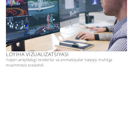
LOYIHA VIZUALIZATSIYASI
Yuqori aniqlikdagi renderlar va animatsiyalar haqiqiy muhitga
muammosiz aralashdi.