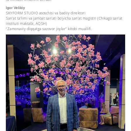
Igor Velikiy
SKYFORM STUDIO asoschisi va badiiy direktori
San’at ta’limi va jamoat san’ati bo’yicha san’at magistri (Chikago san’at
instituti maktabi, AQSH)
“Zamonaviy diqqatga sazovor joylar” kitobi muallifi.