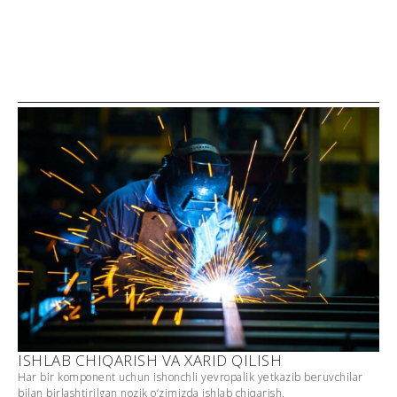
ISHLAB CHIQARISH VA XARID QILISH
Har bir komponent uchun ishonchli yevropalik yetkazib beruvchilar
bilan birlashtirilgan nozik o‘zimizda ishlab chiqarish.