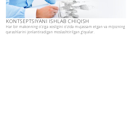
KONTSEPTSIYANI ISHLAB CHIQISH
Har bir makonning o’ziga xosligini o’zida mujassam etgan va mijozning
qarashlarini jonlantiradigan moslashtirilgan g’oyalar.