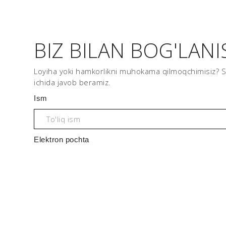
BIZ BILAN BOG'LANI
Loyiha yoki hamkorlikni muhokama qilmoqchimisiz? Sha
ichida javob beramiz.
Ism
Elektron pochta
Shahar
Sizning so'rovingiz