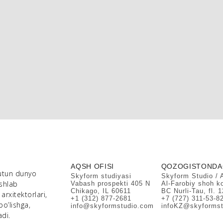
AQSH OFISI
QOZOGISTONDAG
utun dunyo
Skyform studiyasi
Skyform Studio / 
ishlab
Vabash prospekti 405 N
Al-Farobiy shoh ko
Chikago, IL 60611
BC Nurli-Tau, fl. 
rxitektorlari,
+1 (312) 877-2681
+7 (727) 311-53-8
bo’lishga,
info@skyformstudio.com
infoKZ@skyformst
di.