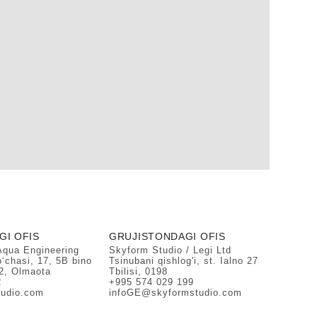
I OFIS
GRUJISTONDAGI OFIS
Aqua Engineering
Skyform Studio / Legi Ltd
‘chasi, 17, 5B bino
Tsinubani qishlog'i, st. Ialno 27
12, Olmaota
Tbilisi, 0198
2
+995 574 029 199
udio.com
infoGE@skyformstudio.com