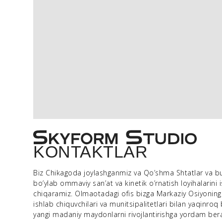
KONTAKTLAR
Biz Chikagoda joylashganmiz va Qo’shma Shtatlar va b
bo’ylab ommaviy san’at va kinetik o’rnatish loyihalarini 
chiqaramiz.
Olmaotadagi ofis bizga Markaziy Osiyoning a
ishlab chiquvchilari va munitsipalitetlari bilan yaqinroq 
yangi madaniy maydonlarni rivojlantirishga yordam bera