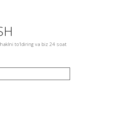
SH
klni to’ldiring va biz 24 soat