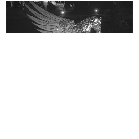
رايزينغ بيجاسوس - تركيب فني عام في عمان