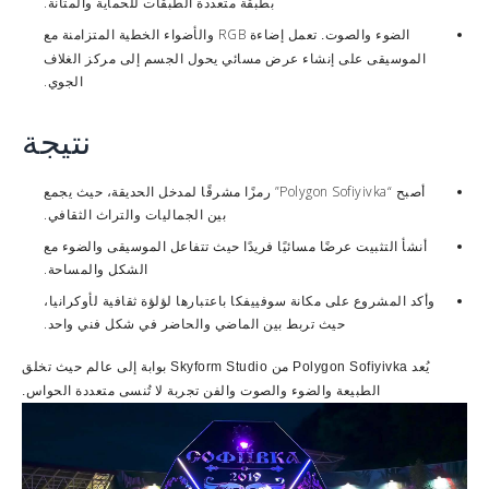
بطبقة متعددة الطبقات للحماية والمتانة.
تعمل إضاءة RGB والأضواء الخطية المتزامنة مع
الضوء والصوت.
الموسيقى على إنشاء عرض مسائي يحول الجسم إلى مركز الغلاف
الجوي.
نتيجة
أصبح “Polygon Sofiyivka” رمزًا مشرقًا لمدخل الحديقة، حيث يجمع
بين الجماليات والتراث الثقافي.
أنشأ التثبيت عرضًا مسائيًا فريدًا حيث تتفاعل الموسيقى والضوء مع
الشكل والمساحة.
وأكد المشروع على مكانة سوفييفكا باعتبارها لؤلؤة ثقافية لأوكرانيا،
حيث تربط بين الماضي والحاضر في شكل فني واحد.
يُعد Polygon Sofiyivka من Skyform Studio بوابة إلى عالم حيث تخلق
الطبيعة والضوء والصوت والفن تجربة لا تُنسى متعددة الحواس.