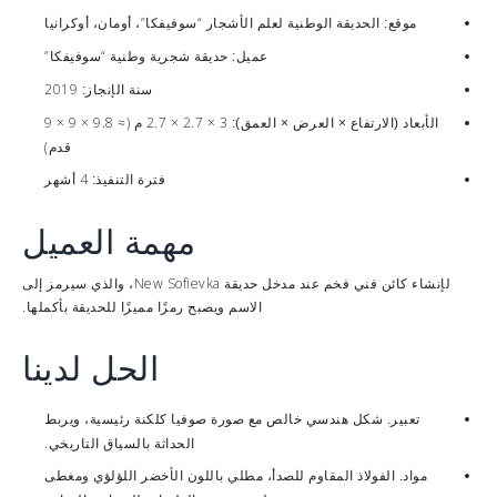
الحديقة الوطنية لعلم الأشجار “سوفيفكا”، أومان، أوكرانيا
موقع:
حديقة شجرية وطنية “سوفيفكا”
عميل:
2019
سنة الإنجاز:
3 × 2.7 × 2.7 م (≈ 9.8 × 9 × 9
الأبعاد (الارتفاع × العرض × العمق):
قدم)
4 أشهر
فترة التنفيذ:
مهمة العميل
لإنشاء كائن فني فخم عند مدخل حديقة New Sofievka، والذي سيرمز إلى
الاسم ويصبح رمزًا مميزًا للحديقة بأكملها.
الحل لدينا
شكل هندسي خالص مع صورة صوفيا كلكنة رئيسية، ويربط
تعبير.
الحداثة بالسياق التاريخي.
الفولاذ المقاوم للصدأ، مطلي باللون الأخضر اللؤلؤي ومغطى
مواد.