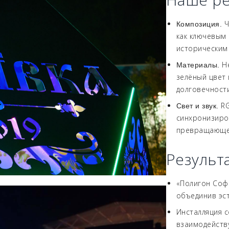
Ч
Композиция.
как ключевым
историческим
Не
Материалы.
зелёный цвет
долговечности
RG
Свет и звук.
синхронизиро
превращающее
Результ
«Полигон Соф
объединив эст
Инсталляция с
взаимодейств