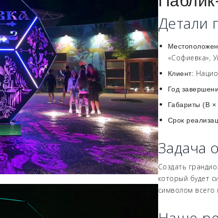
Паблик
Детали 
Местоположе
«Софиевка», У
Нацио
Клиент:
Год завершени
Габариты (В × 
Срок реализац
Задача 
Создать грандио
который будет с
символом всего 
Наше р