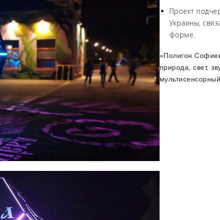
Проект подчер
Украины, свя
форме.
«Полигон Софиевк
природа, свет, з
мультисенсорный