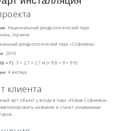
-арт инсталляция
проекта
Национальный дендрологический парк
ние:
мань, Украина
нальный дендрологический парк «Софиевка»
2019
я:
3 × 2,7 × 2,7 м (≈ 9,8 × 9 × 9 ft)
Ш × Г):
4 месяца
ии:
от клиента
зный арт-объект у входа в парк «Новая Софиевка»,
имволизировать название и станет узнаваемым
парка.
ешение