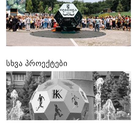
ᲡᲮᲕᲐ ᲞᲠᲝᲔᲥᲢᲔᲑᲘ