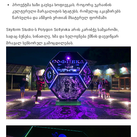
პროექტმა ხაზი გაუსვა სოფიევკას, როგორც უკრაინის
კულტურული მარგალიტის სტატუსს, რომელიც აკავშირებს
წარსულსა და აწმყოს ერთიან მხატვრულ ფორმაში.
Skyform Studio-ს Polygon Sofiyivka არის კარიბჭე სამყაროში,
სადაც ბუნება, სინათლე, ხმა და ხელოვნება ქმნის დაუვიწყარ
მრავალ სენსორულ გამოცდილებას.