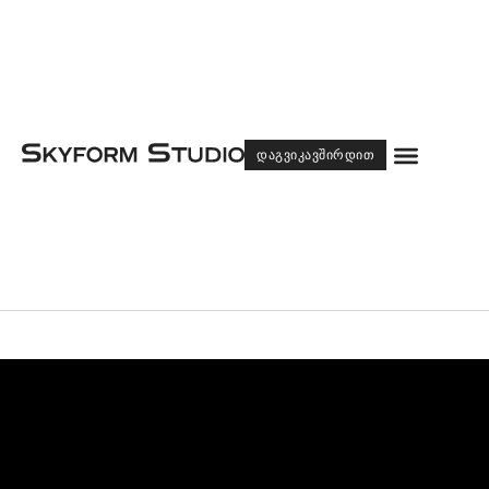
Menu
ᲓᲐᲒᲕᲘᲙᲐᲕᲨᲘᲠᲓᲘᲗ