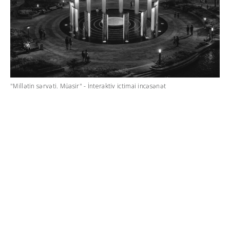
"Millətin sərvəti. Müasir" - İnteraktiv ictimai incəsənət