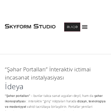
Menu
ƏLAQƏ
“Şəhər Portalları” İnteraktiv ictimai
incəsənət instalyasiyası
İdeya
– bunlar təkcə sənət əşyaları deyil, həm də
“Şəhər portalları”
şəhər
: interaktiv “giriş” nöqtələri harada
ikonoqrafiyası
dizayn, texnologiya
vahid təcrübəyə birləşdirin. Portallar yeniləri
və mədəniyyət