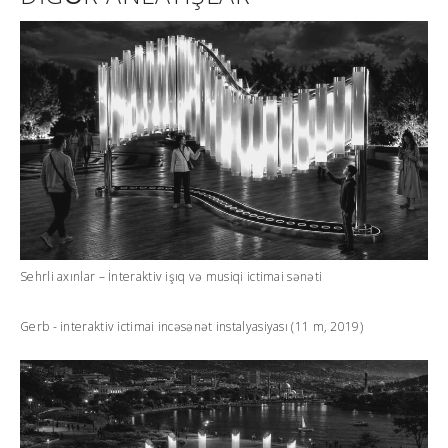
Sehrli axınlar – İnteraktiv işıq və musiqi ictimai sənəti
Gerb - interaktiv ictimai incəsənət instalyasiyası (11 m, 2019)