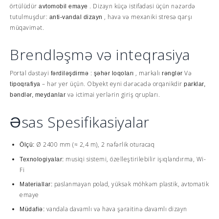
örtülüdür
. Dizayn küçə istifadəsi üçün nəzərdə
avtomobil emaye
tutulmuşdur:
, hava və mexaniki stresə qarşı
anti-vandal dizayn
müqavimət.
Brendləşmə və inteqrasiya
Portal dəstəyi
:
, markalı
Və
fərdiləşdirmə
şəhər loqoları
rənglər
– hər yer üçün. Obyekt eyni dərəcədə orqanikdir
tipoqrafiya
parklar,
və ictimai yerlərin giriş qrupları.
bəndlər, meydanlar
Əsas Spesifikasiyalar
Ø 2400 mm (≈ 2,4 m), 2 nəfərlik oturacaq
Ölçü:
musiqi sistemi, özelleştirilebilir işıqlandırma, Wi-
Texnologiyalar:
Fi
paslanmayan polad, yüksək möhkəm plastik, avtomatik
Materiallar:
emaye
vandala davamlı və hava şəraitinə davamlı dizayn
Müdafiə: