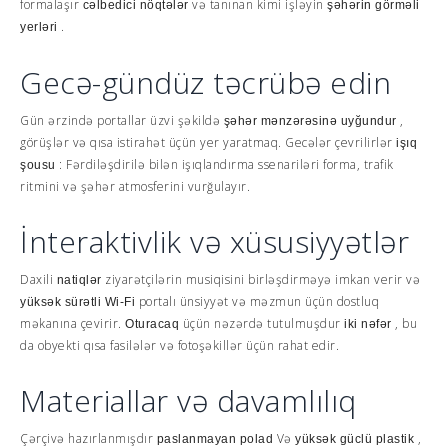
formalaşır
və tanınan kimi işləyin
cəlbedici nöqtələr
şəhərin görməli
.
yerləri
Gecə-gündüz təcrübə edin
Gün ərzində portallar üzvi şəkildə
,
şəhər mənzərəsinə uyğundur
görüşlər və qısa istirahət üçün yer yaratmaq. Gecələr çevrilirlər
işıq
: Fərdiləşdirilə bilən işıqlandırma ssenariləri forma, trafik
şousu
ritmini və şəhər atmosferini vurğulayır.
İnteraktivlik və xüsusiyyətlər
Daxili
ziyarətçilərin musiqisini birləşdirməyə imkan verir və
natiqlər
portalı ünsiyyət və məzmun üçün dostluq
yüksək sürətli Wi-Fi
məkanına çevirir.
üçün nəzərdə tutulmuşdur
, bu
Oturacaq
iki nəfər
da obyekti qısa fasilələr və fotoşəkillər üçün rahat edir.
Materiallar və davamlılıq
Çərçivə hazırlanmışdır
Və
,
paslanmayan polad
yüksək güclü plastik