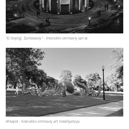
"El boyligi. Zamonaviy" - Interaktiv ommaviy san'at
Ahtapot - Interaktiv ommaviy art installyatsiya