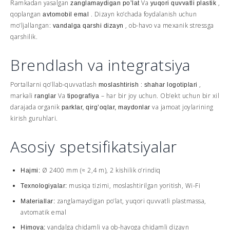
Ramkadan yasalgan
Va
,
zanglamaydigan po’lat
yuqori quvvatli plastik
qoplangan
. Dizayn ko’chada foydalanish uchun
avtomobil emal
mo’ljallangan:
, ob-havo va mexanik stressga
vandalga qarshi dizayn
qarshilik.
Brendlash va integratsiya
Portallarni qo’llab-quvvatlash
:
,
moslashtirish
shahar logotiplari
markali
Va
– har bir joy uchun. Ob’ekt uchun bir xil
ranglar
tipografiya
darajada organik
va jamoat joylarining
parklar, qirg’oqlar, maydonlar
kirish guruhlari.
Asosiy spetsifikatsiyalar
Ø 2400 mm (≈ 2,4 m), 2 kishilik o’rindiq
Hajmi:
musiqa tizimi, moslashtirilgan yoritish, Wi-Fi
Texnologiyalar:
zanglamaydigan po’lat, yuqori quvvatli plastmassa,
Materiallar:
avtomatik emal
vandalga chidamli va ob-havoga chidamli dizayn
Himoya: