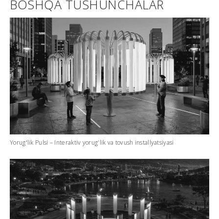
BOSHQA TUSHUNCHALAR
Yorugʻlik Pulsi – Interaktiv yorug'lik va tovush installyatsiyasi