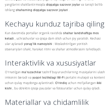
yangilarini shakllantirmoqda
va taniqli bo’lib
diqqatga sazovor joylar
ishlang
.
shaharning diqqatga sazovor joylari
Kechayu kunduz tajriba qiling
Kun davomida portallar organik ravishda
shahar landshaftiga mos
, uchrashuvlar va qisqa dam olish uchun joy yaratish. Kechasi
keladi
ular aylanadi
: Moslashtirilgan yoritish
yorug’lik namoyishi
stsenariylari shakl, harakat ritmi va shahar atmosferasini ta’kidlaydi.
Interaktivlik va xususiyatlar
O’rnatilgan
tashrif buyuruvchilarning musiqalarini ulash
ma’ruzachilar
imkonini beradi va
portalni muloqot va kontent
yuqori tezlikdagi Wi-Fi
uchun qulay maydonga aylantiradi.
uchun mo’ljallangan
O’rindiq
ikki
, bu ob’ektni qisqa pauzalar va fotosuratlar uchun qulay qiladi.
kishi
Materiallar va chidamlilik