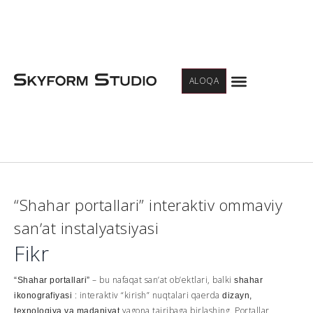
Menu
ALOQA
“Shahar portallari” interaktiv ommaviy
sanʼat instalyatsiyasi
Fikr
– bu nafaqat san’at ob’ektlari, balki
“Shahar portallari”
shahar
: interaktiv “kirish” nuqtalari qaerda
ikonografiyasi
dizayn,
yagona tajribaga birlashing. Portallar
texnologiya va madaniyat