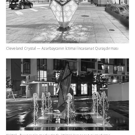
Cleveland Crystal — Azərbaycanın İctimai İncəsənət Quraşdırması