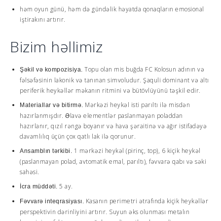
həm oyun günü, həm də gündəlik həyatda qonaqların emosional
iştirakını artırır.
Bizim həllimiz
Topu olan mis buğda FC Kolosun adının və
Şəkil və kompozisiya.
fəlsəfəsinin lakonik və tanınan simvoludur. Şaquli dominant və altı
periferik heykəllər məkanın ritmini və bütövlüyünü təşkil edir.
Mərkəzi heykəl isti parıltı ilə misdən
Materiallar və bitirmə.
hazırlanmışdır. Əlavə elementlər paslanmayan poladdan
hazırlanır, qızıl rəngə boyanır və hava şəraitinə və ağır istifadəyə
davamlılıq üçün çox qatlı lak ilə qorunur.
1 mərkəzi heykəl (pirinç, top), 6 kiçik heykəl
Ansamblın tərkibi.
(paslanmayan polad, avtomatik emal, parıltı), fəvvarə qabı və səki
sahəsi.
5 ay.
İcra müddəti.
Kasanın perimetri ətrafında kiçik heykəllər
Fəvvarə inteqrasiyası.
perspektivin dərinliyini artırır. Suyun əks olunması metalın