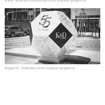
Kristal - fəvvarənin mərkəzində ictimai incəsənət quraşdırma
Polygon 55 - Klivlenddə ictimai incəsənət quraşdırma