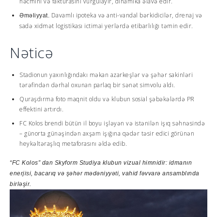
həcmini və fakturasını vurğulayır, dinamika əlavə edir.
Davamlı ipoteka və anti-vandal bərkidicilər, drenaj və
Əməliyyat.
sadə xidmət logistikası ictimai yerlərdə etibarlılığı təmin edir.
Nəticə
Stadionun yaxınlığındakı məkan azarkeşlər və şəhər sakinləri
tərəfindən dərhal oxunan parlaq bir sənət simvolu aldı.
Quraşdırma foto maqnit oldu və klubun sosial şəbəkələrdə PR
effektini artırdı.
FC Kolos brendi bütün il boyu işləyən və istənilən işıq səhnəsində
– günorta günəşindən axşam işığına qədər təsir edici görünən
heykəltəraşlıq metaforasını əldə edib.
“FC Kolos” dan
Skyform
Studiya
klubun vizual himnidir: idmanın
enerjisi, bacarıq və şəhər mədəniyyəti, vahid fəvvarə ansamblında
birləşir.