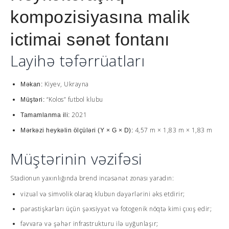
kompozisiyasına malik
ictimai sənət fontanı
Layihə təfərrüatları
Kiyev, Ukrayna
Məkan:
“Kolos” futbol klubu
Müştəri:
2021
Tamamlanma ili:
4,57 m × 1,83 m × 1,83 m
Mərkəzi heykəlin ölçüləri (Y × G × D):
Müştərinin vəzifəsi
Stadionun yaxınlığında brend incəsənət zonası yaradın:
vizual və simvolik olaraq klubun dəyərlərini əks etdirir;
pərəstişkarları üçün şəxsiyyət və fotogenik nöqtə kimi çıxış edir;
fəvvarə və şəhər infrastrukturu ilə uyğunlaşır;