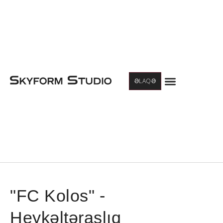
Menu
ƏLAQƏ
"FC Kolos" -
Heykəltəraşlıq