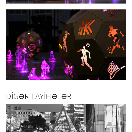
DIGƏR LAYIHƏLƏR