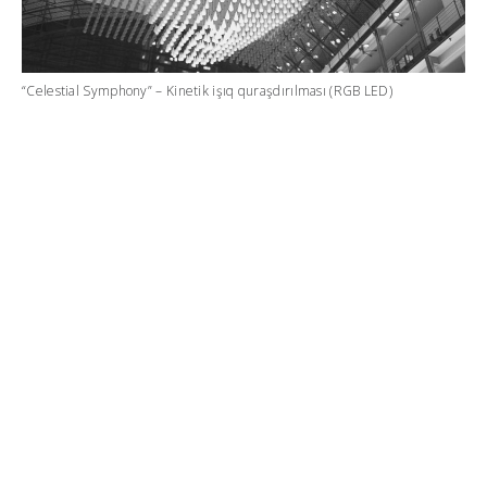
“Celestial Symphony” – Kinetik işıq quraşdırılması (RGB LED)