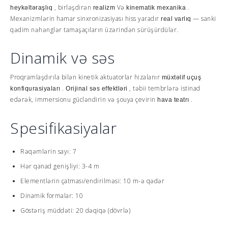
, birləşdirən
Və
.
heykəltəraşlıq
realizm
kinematik mexanika
Mexanizmlərin hamar sinxronizasiyası hiss yaradır
— sanki
real varlıq
qədim nəhənglər tamaşaçıların üzərindən sürüşürdülər.
Dinamik və səs
Proqramlaşdırıla bilən kinetik aktuatorlar hizalanır
müxtəlif uçuş
.
, təbii tembrlərə istinad
konfiqurasiyaları
Orijinal səs effektləri
edərək, immersionu gücləndirin və şouya çevirin
.
hava teatrı
Spesifikasiyalar
Rəqəmlərin sayı: 7
Hər qanad genişliyi: 3-4 m
Elementlərin çatması/endirilməsi: 10 m-ə qədər
Dinamik formalar: 10
Göstəriş müddəti: 20 dəqiqə (dövrlə)