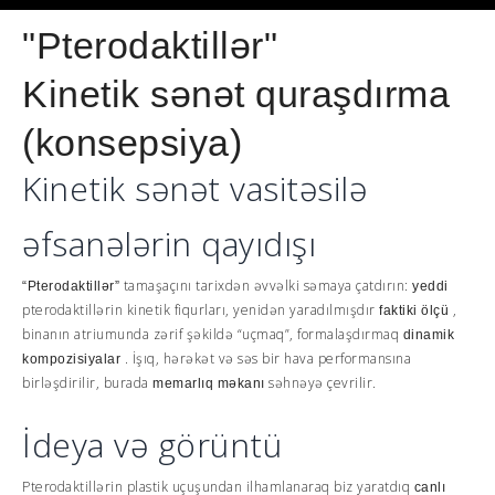
"Pterodaktillər"
Kinetik sənət quraşdırma
(konsepsiya)
Kinetik sənət vasitəsilə
əfsanələrin qayıdışı
tamaşaçını tarixdən əvvəlki səmaya çatdırın:
“Pterodaktillər”
yeddi
pterodaktillərin kinetik fiqurları, yenidən yaradılmışdır
,
faktiki ölçü
binanın atriumunda zərif şəkildə “uçmaq”, formalaşdırmaq
dinamik
. İşıq, hərəkət və səs bir hava performansına
kompozisiyalar
birləşdirilir, burada
səhnəyə çevrilir.
memarlıq məkanı
İdeya və görüntü
Pterodaktillərin plastik uçuşundan ilhamlanaraq biz yaratdıq
canlı