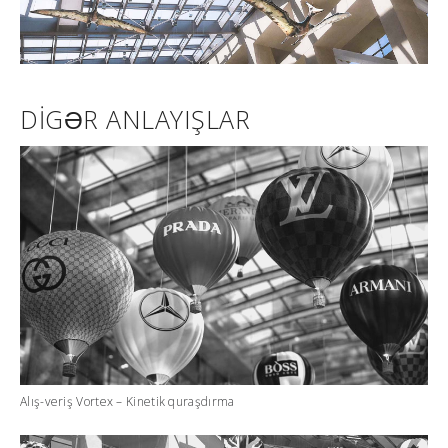
DIGƏR ANLAYIŞLAR
Alış-veriş Vortex – Kinetik quraşdırma