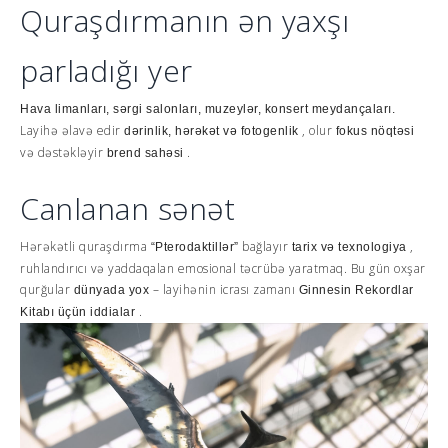
Quraşdırmanın ən yaxşı
parladığı yer
Hava limanları, sərgi salonları, muzeylər, konsert meydançaları.
Layihə əlavə edir
, olur
dərinlik, hərəkət və fotogenlik
fokus nöqtəsi
və dəstəkləyir
.
brend sahəsi
Canlanan sənət
Hərəkətli quraşdırma
bağlayır
,
“Pterodaktillər”
tarix və texnologiya
ruhlandırıcı və yaddaqalan emosional təcrübə yaratmaq. Bu gün oxşar
qurğular
– layihənin icrası zamanı
dünyada yox
Ginnesin Rekordlar
.
Kitabı üçün iddialar