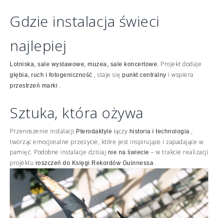
Gdzie instalacja świeci
najlepiej
Projekt dodaje
Lotniska, sale wystawowe, muzea, sale koncertowe.
, staje się
i wspiera
głębia, ruch i fotogeniczność
punkt centralny
.
przestrzeń marki
Sztuka, która ożywa
Przenoszenie instalacji
łączy
,
Pterodaktyle
historia i technologia
tworząc emocjonalne przeżycie, które jest inspirujące i zapadające w
pamięć. Podobne instalacje dzisiaj
– w trakcie realizacji
nie na świecie
projektu
.
roszczeń do Księgi Rekordów Guinnessa