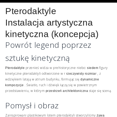
Pterodaktyle
Instalacja artystyczna
kinetyczna (koncepcja)
Powrót legend poprzez
sztukę kinetyczną
przenieś widza w prehistoryczne niebo:
figury
Pterodaktyle
siedem
kinetyczne pterodaktyli odtworzone w r
, z
rzeczywisty rozmiar
wdziękiem latają w atrium budynku, formując się
dynamiczne
. Światło, ruch i dźwięk łączą się w powietrznym
kompozycje
przedstawieniu, w którym
staje się sceną.
przestrzeń architektoniczna
Pomysł i obraz
Zainspirowani plastikowym lotem pterodaktyli stworzyliśmy
żywa