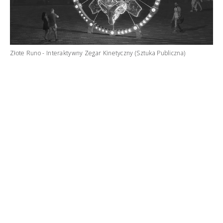
Złote Runo - Interaktywny Zegar Kinetyczny (Sztuka Publiczna)