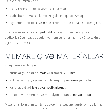
Tətbiq sizə imkan verir:
hər bir dəyərin geniş təsvirlərini almaq,
audio bələdçi və səs kompozisiyalarına qulaq asmaq,
layihənin emosional və mədəni kontekstinə daha dərindən girin.
İnterfeys mövcud olacaq
, quraşdırmanı beynəlxalq
yeddi dil
auditoriya üçün başa düşülən və həm turistlər, həm də ölkə sakinləri
üçün rahat etmək.
MEMARLIQ VƏ MATERİALLAR
Kompozisiya istifadə edir:
sütunlar yüksəkdir
və diametri
,
4 metr
710 mm
yükdaşıyan çərçivədən hazırlanmışdır
,
paslanmayan polad
xarici qabığı
,
ağ işıq yayan polikarbonat
dekorativ elementlər və medalyonlar
.
paslanmayan polad
Materiallar formanın saflığını, obyektin statusunu vurğulayır və ictimai