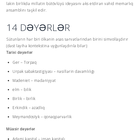
lakin birlikdə millətin bütövlüyü ideyasını əks etdirən vahid memarlıq
ansamblını təşkil edir.
14 DƏYƏRLƏR
Sütunların hər biri ölkənin əsas sərvətlərindən birini simvollaşdırır
(dəst layihə kontekstinə uyğunlaşdırıla bilər):
Tarixi dəyərlər
Ger – Torpaq
Urpak sabaktastigiyası – nəsillərin davamlılığı
Madeniet – mədəniyyət
elm – bilik
Birlik – birlik
Erkindik – azadlıq
Meymandostyk – qonaqpərvərlik
Müasir dəyərlər
Adami kapital – insan kapitalı