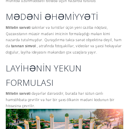
mühitdə uzunmüddətli istifadə üçün nəzərdə tutulub.
MƏDƏNİ ƏHƏMİYYƏTİ
sakinlər və turistlər üçün yeni cazibə nöqtəsi,
Millətin sərvəti
Qazaxıstanın müasir mədəni imicinin formalaşdığı məkan kimi
nəzərdə tutulmuşdur. Quraşdırma təkcə sənət obyektinə deyil, həm
də
, ətrafında fotoşəkillər, videolar və şəxsi hekayələr
tanınan simvol
doğulur, layihə ideyasını məkandan çox uzaqlara yayır.
LAYİHƏNİN YEKUN
FORMULASI
dəyərlər dairəsidir, burada hər sütun canlı
Millətin sərvəti
həmsöhbətə çevrilir və hər bir şəxs ölkənin mədəni kodunun bir
hissəsinə çevrilir.