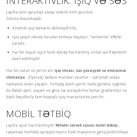
İNTERAKTİVLİK: İŞIQ VƏ SƏS
Layihə canlı qarşılıqlı əlaqə sistemi kimi qurulub.
Sütuna toxunduqda:
dinamik işıq ssenarisi aktivləşdirilib,
işıq şaquli olaraq hərəkət etməyə başlayır, “canlanma” effekti
yaradır,
hər bir dəyər üçün fərdi olaraq hazırlanmış unikal səs fraqmenti
daxil edilmişdir.
Hər bir sütun öz yerini alır
işıq imzası, səs şəxsiyyəti və emosional
. Ziyarətçi sadəcə mənaları oxumur – qarşılıqlı əlaqə
intonasiya
vasitəsilə onları yaşayır. Yumşaq daxili parıltı hətta gündüz işığında
da ifadəli qalır, axşam və gecə isə quraşdırma hamar gradientlər və
bədii keçidlərlə tam hüquqlu işıq mənzərəsinə çevrilir.
MOBİL TƏTBİQ
Layihə üçün hazırlanmışdır
,
Millətin sərvəti xüsusi mobil tətbiqi
rəqəmsal mühitdə quraşdırmanın fiziki məkanının genişləndirilməsi.