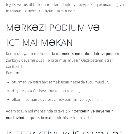
ingilis və rus dillərində mədəni dəqiqliyi, beynəlxalq oxunaqlılığı və
mənanın uzunömürlülüyünü təmin edir.
MƏRKƏZİ PODİUM VƏ
İCTİMAİ MƏKAN
Kompozisiyanın mərkəzində
diametri 4 metr olan dairəvi podium
zərbəyə davamlı şüşə ilə örtülmüş müasir Qazaxıstanın ətraflı
xəritəsi ilə.
Podium:
oturmaq və istirahət etmək üçün nəzərdə tutulmuşdur,
düşüncə və ünsiyyət məkanına çevrilir,
ölkənin semantik və ərazi nüvəsini simvollaşdırır.
Adam sözün əsl mənasında ortaya çıxır
xəritənin və dəyərlərin
, quraşdırmanın bir hissəsinə çevrilir.
mərkəzində