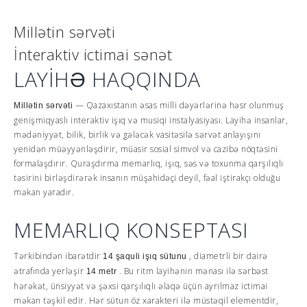
Millətin sərvəti
İnteraktiv ictimai sənət
LAYİHƏ HAQQINDA
— Qazaxıstanın əsas milli dəyərlərinə həsr olunmuş
Millətin sərvəti
genişmiqyaslı interaktiv işıq və musiqi instalyasiyası. Layihə insanlar,
mədəniyyət, bilik, birlik və gələcək vasitəsilə sərvət anlayışını
yenidən müəyyənləşdirir, müasir sosial simvol və cazibə nöqtəsini
formalaşdırır. Quraşdırma memarlıq, işıq, səs və toxunma qarşılıqlı
təsirini birləşdirərək insanın müşahidəçi deyil, fəal iştirakçı olduğu
məkan yaradır.
MEMARLIQ KONSEPTASI
Tərkibindən ibarətdir
, diametrli bir dairə
14 şaquli işıq sütunu
ətrafında yerləşir
. Bu ritm layihənin mənası ilə sərbəst
14 metr
hərəkət, ünsiyyət və şəxsi qarşılıqlı əlaqə üçün ayrılmaz ictimai
məkan təşkil edir. Hər sütun öz xarakteri ilə müstəqil elementdir,