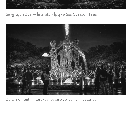
Sevgi üçün Dua — İnteraktiv İşıq və Səs Quraşdırılması
Dörd Element - İnteraktiv fəvvarə və ictimai incəsənət