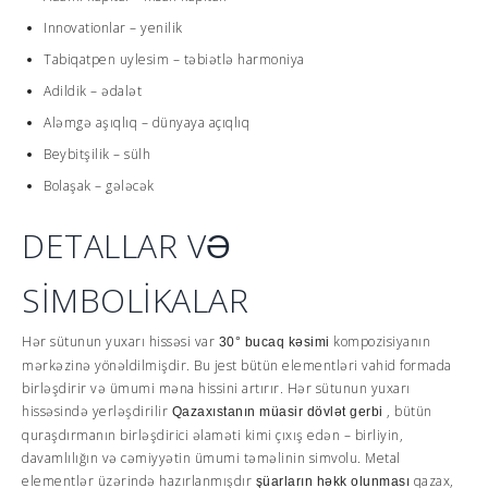
Innovationlar – yenilik
Tabiqatpen uylesim – təbiətlə harmoniya
Adildik – ədalət
Aləmgə aşıqlıq – dünyaya açıqlıq
Beybitşilik – sülh
Bolaşak – gələcək
DETALLAR VƏ
SİMBOLİKALAR
Hər sütunun yuxarı hissəsi var
kompozisiyanın
30° bucaq kəsimi
mərkəzinə yönəldilmişdir. Bu jest bütün elementləri vahid formada
birləşdirir və ümumi məna hissini artırır. Hər sütunun yuxarı
hissəsində yerləşdirilir
, bütün
Qazaxıstanın müasir dövlət gerbi
quraşdırmanın birləşdirici əlaməti kimi çıxış edən – birliyin,
davamlılığın və cəmiyyətin ümumi təməlinin simvolu. Metal
elementlər üzərində hazırlanmışdır
qazax,
şüarların həkk olunması