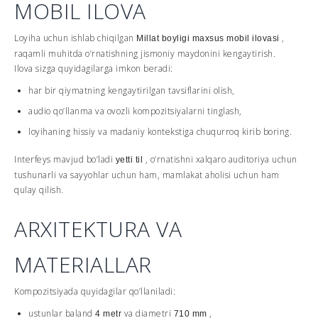
MOBIL ILOVA
Loyiha uchun ishlab chiqilgan
,
Millat boyligi maxsus mobil ilovasi
raqamli muhitda o’rnatishning jismoniy maydonini kengaytirish.
Ilova sizga quyidagilarga imkon beradi:
har bir qiymatning kengaytirilgan tavsiflarini olish,
audio qo’llanma va ovozli kompozitsiyalarni tinglash,
loyihaning hissiy va madaniy kontekstiga chuqurroq kirib boring.
Interfeys mavjud bo’ladi
, o’rnatishni xalqaro auditoriya uchun
yetti til
tushunarli va sayyohlar uchun ham, mamlakat aholisi uchun ham
qulay qilish.
ARXITEKTURA VA
MATERIALLAR
Kompozitsiyada quyidagilar qo’llaniladi:
ustunlar baland
va diametri
,
4 metr
710 mm