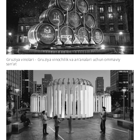
Gruziya vinolari - Gruziya vinochilik va an'analari uchun ommaviy
san'at