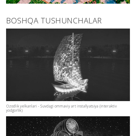
BOSHQA TUSHUNCHALAR
Ozodlik yelkanlari - Suvdagi ommaviy art installyatsiya (interaktiv
yodgorlik)