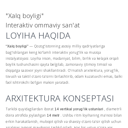
"Xalq boyligi"
Interaktiv ommaviy san'at
LOYIHA HAQIDA
— Qozogʻistonning asosiy milliy qadriyatlariga
“Xalq boyligi”
bagʻishlangan keng koʻlamli interaktiv yorugʻlik va musiqa
instalyatsiyasi. Loyiha inson, madaniyat, bilim, birlik va kelajak orqali
boylik tushunchasini qayta belgilab, zamonaviy ijtimoiy timsol va
diqqatga sazovor joyni shakllantiradi. O’rnatish arxitektura, yorug’lik,
tovush va taktil o’zaro ta’sirni birlashtirib, odam kuzatuvchi emas, balki
faol ishtirokchi bo’lgan makon yaratadi.
ARXITEKTURA KONSEPTASI
Tarkibi quyidagilardan iborat
, diametrli
14 vertikal yorug’lik ustunlari
doira atrofida joylashgan
. Ushbu ritm loyihaning ma’nosi bilan
14 metr
erkin harakatlanish, muloqot qilish va shaxsiy o’zaro ta’sir qilish uchun
ajralmas jamoat maydonini tashkil qiladi. Har bir ustun o’ziga xos