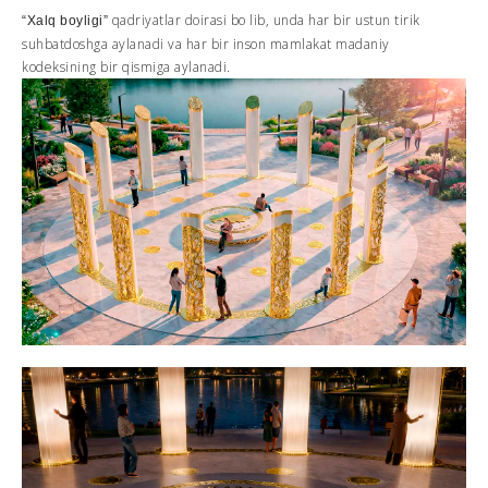
qadriyatlar doirasi bo lib, unda har bir ustun tirik
“Xalq boyligi”
suhbatdoshga aylanadi va har bir inson mamlakat madaniy
kodeksining bir qismiga aylanadi.