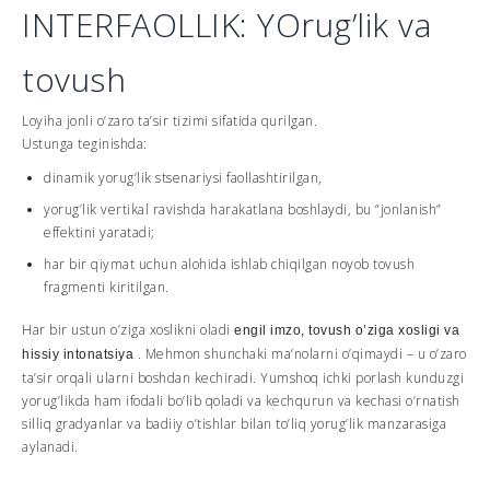
INTERFAOLLIK: YOrug’lik va
tovush
Loyiha jonli o’zaro ta’sir tizimi sifatida qurilgan.
Ustunga teginishda:
dinamik yorug’lik stsenariysi faollashtirilgan,
yorug’lik vertikal ravishda harakatlana boshlaydi, bu “jonlanish”
effektini yaratadi;
har bir qiymat uchun alohida ishlab chiqilgan noyob tovush
fragmenti kiritilgan.
Har bir ustun o’ziga xoslikni oladi
engil imzo, tovush o’ziga xosligi va
. Mehmon shunchaki ma’nolarni o’qimaydi – u o’zaro
hissiy intonatsiya
ta’sir orqali ularni boshdan kechiradi. Yumshoq ichki porlash kunduzgi
yorug’likda ham ifodali bo’lib qoladi va kechqurun va kechasi o’rnatish
silliq gradyanlar va badiiy o’tishlar bilan to’liq yorug’lik manzarasiga
aylanadi.