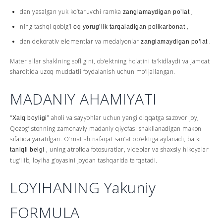
dan yasalgan yuk ko’taruvchi ramka
,
zanglamaydigan po’lat
ning tashqi qobig’i
,
oq yorug’lik tarqaladigan polikarbonat
dan dekorativ elementlar va medalyonlar
.
zanglamaydigan po’lat
Materiallar shaklning sofligini, ob’ektning holatini ta’kidlaydi va jamoat
sharoitida uzoq muddatli foydalanish uchun mo’ljallangan.
MADANIY AHAMIYATI
aholi va sayyohlar uchun yangi diqqatga sazovor joy,
“Xalq boyligi”
Qozog’istonning zamonaviy madaniy qiyofasi shakllanadigan makon
sifatida yaratilgan. O’rnatish nafaqat san’at ob’ektiga aylanadi, balki
, uning atrofida fotosuratlar, videolar va shaxsiy hikoyalar
taniqli belgi
tug’ilib, loyiha g’oyasini joydan tashqarida tarqatadi.
LOYIHANING Yakuniy
FORMULA