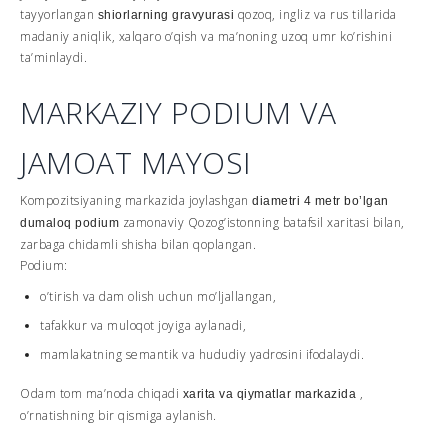
tayyorlangan
qozoq, ingliz va rus tillarida
shiorlarning gravyurasi
madaniy aniqlik, xalqaro o’qish va ma’noning uzoq umr ko’rishini
ta’minlaydi.
MARKAZIY PODIUM VA
JAMOAT MAYOSI
Kompozitsiyaning markazida joylashgan
diametri 4 metr bo’lgan
zamonaviy Qozog’istonning batafsil xaritasi bilan,
dumaloq podium
zarbaga chidamli shisha bilan qoplangan.
Podium:
o’tirish va dam olish uchun mo’ljallangan,
tafakkur va muloqot joyiga aylanadi,
mamlakatning semantik va hududiy yadrosini ifodalaydi.
Odam tom ma’noda chiqadi
,
xarita va qiymatlar markazida
o’rnatishning bir qismiga aylanish.