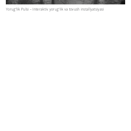
Yorugʻlik Pulsi – Interaktiv yorug'lik va tovush installyatsiyasi