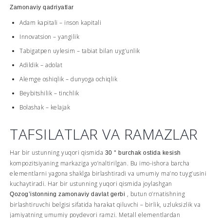
Zamonaviy qadriyatlar
Adam kapitali – inson kapitali
Innovatsion – yangilik
Tabigatpen uylesim – tabiat bilan uyg’unlik
Adildik – adolat
Alemge oshiqlik – dunyoga ochiqlik
Beybitshilik – tinchlik
Bolashak – kelajak
TAFSILATLAR VA RAMAZLAR
Har bir ustunning yuqori qismida
30 ° burchak ostida kesish
kompozitsiyaning markaziga yo’naltirilgan. Bu imo-ishora barcha
elementlarni yagona shaklga birlashtiradi va umumiy ma’no tuyg’usini
kuchaytiradi. Har bir ustunning yuqori qismida joylashgan
, butun o’rnatishning
Qozog’istonning zamonaviy davlat gerbi
birlashtiruvchi belgisi sifatida harakat qiluvchi – birlik, uzluksizlik va
jamiyatning umumiy poydevori ramzi. Metall elementlardan