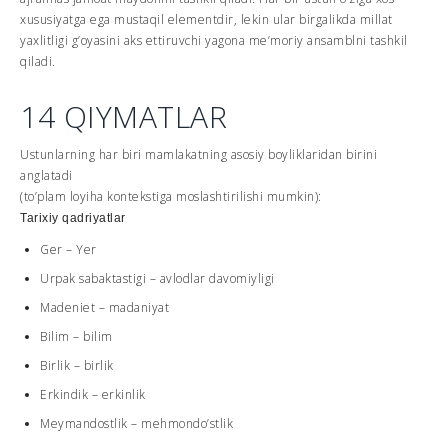
xususiyatga ega mustaqil elementdir, lekin ular birgalikda millat
yaxlitligi g’oyasini aks ettiruvchi yagona me’moriy ansamblni tashkil
qiladi.
14 QIYMATLAR
Ustunlarning har biri mamlakatning asosiy boyliklaridan birini
anglatadi
(to’plam loyiha kontekstiga moslashtirilishi mumkin):
Tarixiy qadriyatlar
Ger – Yer
Urpak sabaktastigi – avlodlar davomiyligi
Madeniet – madaniyat
Bilim – bilim
Birlik – birlik
Erkindik – erkinlik
Meymandostlik – mehmondo’stlik