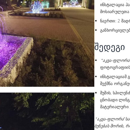
ინსტალაცია ჰ
მოსიარულეთა 
2 შადრ
ნაერთი:
განხორციელებ
შედეგი
“აკვა-ფლორა
ფოტოგრაფიისთ
ინსტალაციამ გ
შექმნა ორგანუ
შუშის, სპილენ
ცნობადი ლინგ
მატერიალური 
“აკვა-ფლორა”
სა
ბუნებას შორის, 