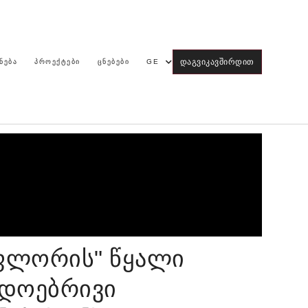
ᲓᲐᲒᲕᲘᲙᲐᲕᲨᲘᲠᲓᲘᲗ
ᲜᲔᲑᲐ
ᲞᲠᲝᲔᲥᲢᲔᲑᲘ
ᲪᲜᲔᲑᲔᲑᲘ
GE
-ფლორის" წყალი
ადოებრივი