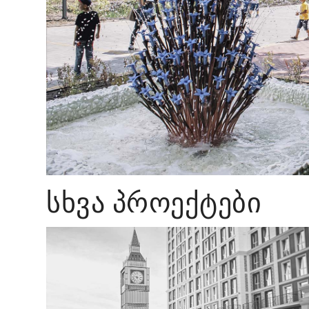
ᲡᲮᲕᲐ ᲞᲠᲝᲔᲥᲢᲔᲑᲘ