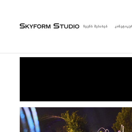
ᲩᲕᲔᲜᲡ ᲨᲔᲡᲐᲮᲔᲑ
ᲙᲘᲜᲔᲢᲘᲙᲣ