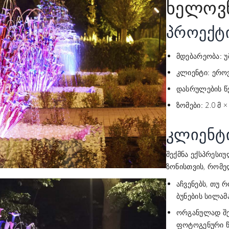
ხელოვნ
პროექტ
უ
მდებარეობა:
ეროვ
კლიენტი:
დასრულების წ
2.0 მ ×
ზომები:
კლიენტ
შექმნა
ექსპრესიუ
ზონისთვის, რომე
აჩვენებს, თუ 
ბუნების სილამა
ორგანულად შე
ფოტოგენური 