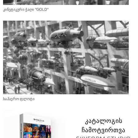
კინეტიკური ჭაღი "GOLD"
საჰაერო ფლოტი
ᲙᲐᲢᲐᲚᲝᲒᲘᲡ
ᲩᲐᲛᲝᲢᲕᲘᲠᲗᲕᲐ