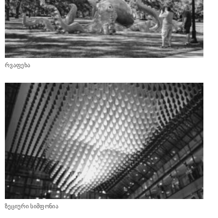
რვაფეხა
ზეციური სიმფონია