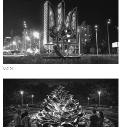
გერბი