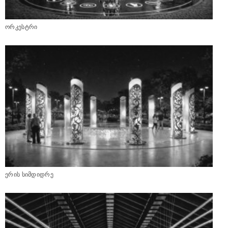
ორკესტრი
ერის სიმდიდრე