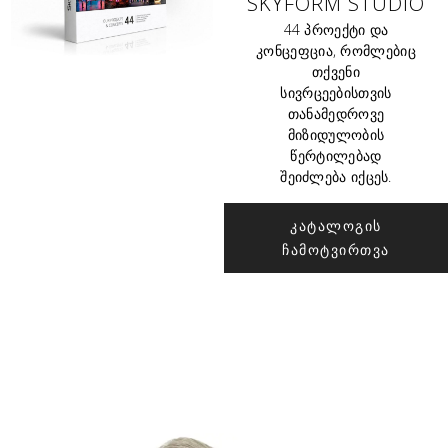
SKYFORM STUDIO
44 პროექტი და
კონცეფცია, რომლებიც
თქვენი
სივრცეებისთვის
თანამედროვე
მიზიდულობის
წერტილებად
შეიძლება იქცეს.
ᲙᲐᲢᲐᲚᲝᲒᲘᲡ
ᲩᲐᲛᲝᲢᲕᲘᲠᲗᲕᲐ