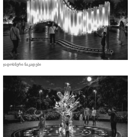
ჯადოსნური ნაკადები