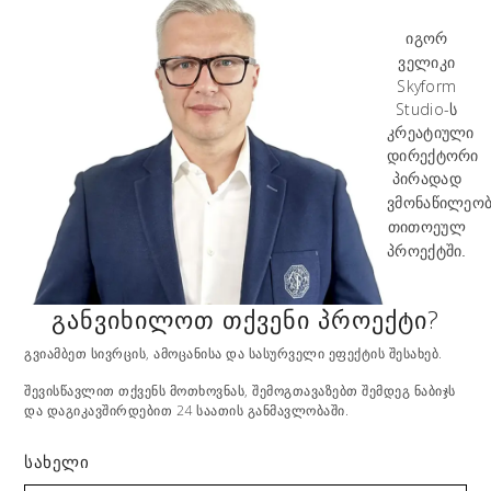
იგორ
ველიკი
Skyform
Studio-ს
კრეატიული
დირექტორი
პირადად
ვმონაწილეო
თითოეულ
პროექტში.
ᲒᲐᲜᲕᲘᲮᲘᲚᲝᲗ ᲗᲥᲕᲔᲜᲘ ᲞᲠᲝᲔᲥᲢᲘ?
გვიამბეთ სივრცის, ამოცანისა და სასურველი ეფექტის შესახებ.
შევისწავლით თქვენს მოთხოვნას, შემოგთავაზებთ შემდეგ ნაბიჯს
და დაგიკავშირდებით 24 საათის განმავლობაში.
სახელი