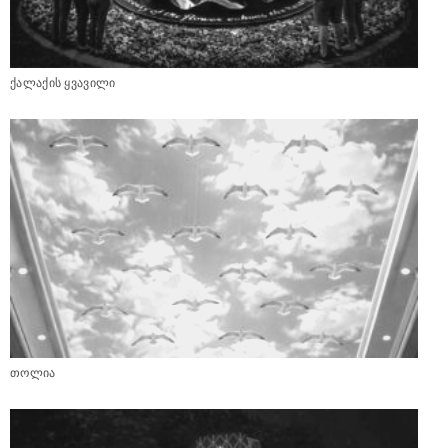
ქალაქის ყვავილი
თოლია