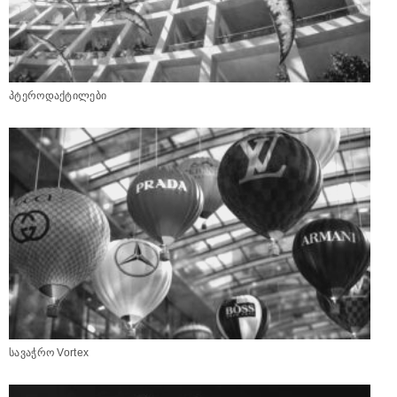
პტეროდაქტილები
სავაჭრო Vortex