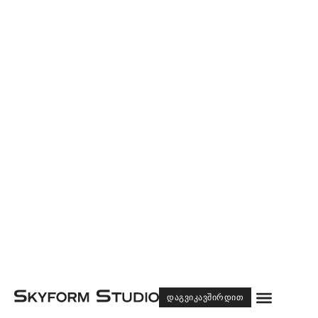
Menu
ᲓᲐᲒᲕᲘᲙᲐᲕᲨᲘᲠᲓᲘᲗ