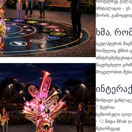
რომელზეც ქალაქ
ინსტალაცია – ეს
შორის, გამოცდი
ხმა, რო
სკულპტურის შიგნ
რომელიც ქმნის ც
ინსტრუმენტებიდა
მაყურებელი გრძნ
მოცულობით მუსი
ინტერა
მონტაჟი განლაგ
7 მეტრია.
სენსორული ღილაკ
• 12 შიდა წრის 
შესარჩევად.