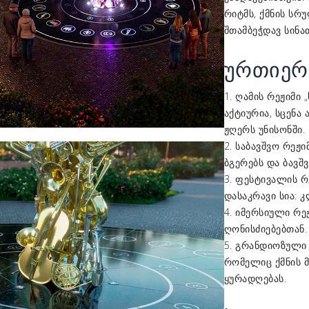
რიტმს, ქმნის სრ
შთამბეჭდავ სინ
ურთიერ
1. ღამის რეჟიმი
აქტიურია, სცენა
ჟღერს უნისონში.
2. საბავშვო რეჟი
ბგერებს და ბავშ
3. ფესტივალის რ
დასაკრავი სია: 
4. იმერსიული რე
ღონისძიებებთან.
5. გრანდიოზული
რომელიც ქმნის მ
ყურადღებას.