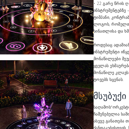
• 22 გარე წრის 
ინსტრუმენტებზე 
ტიმპანი, კონტრაბ
ლოგოს, რომელთა
სინათლისა და ხმი
როდესაც ადამიან
ინსტრუმენტი იწყ
მონაწილეები შეუე
ყველას ეხმაურებ
მონაწილე კლავს 
ტოვებს სცენას.
მსუბუქი
საღამოს
“ორკესტ
ჩაშენებულია სამი
ასევე განათება
ქანდაკებისთვის.