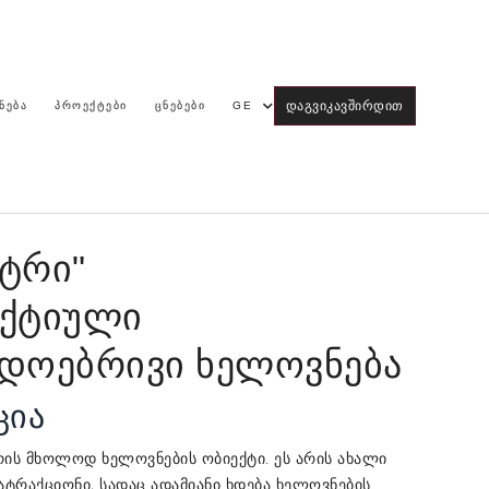
ᲓᲐᲒᲕᲘᲙᲐᲕᲨᲘᲠᲓᲘᲗ
ᲜᲔᲑᲐ
ᲞᲠᲝᲔᲥᲢᲔᲑᲘ
ᲪᲜᲔᲑᲔᲑᲘ
GE
ტრი"
აქტიული
დოებრივი ხელოვნება
ცია
რის მხოლოდ ხელოვნების ობიექტი. ეს არის ახალი
ატრაქციონი, სადაც ადამიანი ხდება ხელოვნების