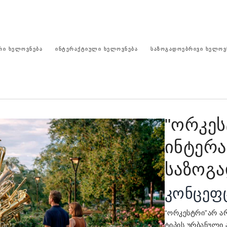
ᲠᲘ ᲮᲔᲚᲝᲕᲜᲔᲑᲐ
ᲘᲜᲢᲔᲠᲐᲥᲢᲘᲣᲚᲘ ᲮᲔᲚᲝᲕᲜᲔᲑᲐ
ᲡᲐᲖᲝᲒᲐᲓᲝᲔᲑᲠᲘᲕᲘ ᲮᲔᲚᲝᲕ
"ორკეს
ინტერ
საზოგა
კონცეფ
არ ა
“ორკესტრი”
ტიპის ურბანული 