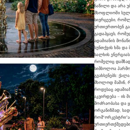
ნაწილი და არა 
მსოფლიოში სულ
სივრცეები, რომლ
ურთიერთობენ გა
გადაჰყავს, რომ
ადამიანის მონაწ
სუნთქვის ხმა და
ხალხის ენერგიას
რომელიც დამზად
სიმბოლოა ჰარმო
გვახსენებს: ქა
მხოლოდ მაშინ, 
როდესაც ადამიან
აკვირდება – ის 
მოძრაობასა და ყ
ორგანიზმად, სად
რომ
“ორკესტრი”
ურთიერთქმედები