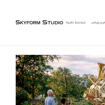
ᲩᲕᲔᲜᲡ ᲨᲔᲡᲐᲮᲔᲑ
ᲙᲘᲜᲔᲢᲘᲙᲣ