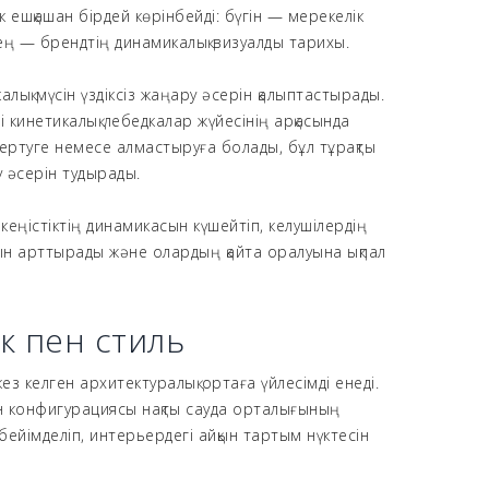
к ешқашан бірдей көрінбейді: бүгін — мерекелік
ең — брендтің динамикалық визуалды тарихы.
калық мүсін үздіксіз жаңару әсерін қалыптастырады.
і кинетикалық лебедкалар жүйесінің арқасында
ертуге немесе алмастыруға болады, бұл тұрақты
у әсерін тудырады.
 кеңістіктің динамикасын күшейтіп, келушілердің
ын арттырады және олардың қайта оралуына ықпал
к пен стиль
ез келген архитектуралық ортаға үйлесімді енеді.
 конфигурациясы нақты сауда орталығының
ейімделіп, интерьердегі айқын тартым нүктесін