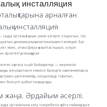
калық инсталляция
рталықтарына арналған
алық инсталляция
 сауда орталықтарын үнемі өзгеріп отыратын, тірі
дыратын динамикалық кинетикалық инсталляция. Бұл
ъект емес, атмосфера қалыптастырып, әсерлі
н архитектуралық құрал.
келген оқиғаға оңай бейімделеді — мерекелік
ымды жеңілдіктерге немесе брендтік кампанияларға.
артумен шектелмейді, келушілерді тоқтатып,
рмен бөлісуге шабыттандырады.
 жаңа. Әрдайым әсерлі.
сауда орталығына келу тәжірибесін қайта пайымдауға