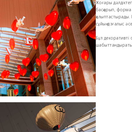
Жоғары дәлдіктег
басқарып, форма
қалыптастырады. 
сұйық қозғалыс әс
Бұл декоративті 
шабыттандыраты