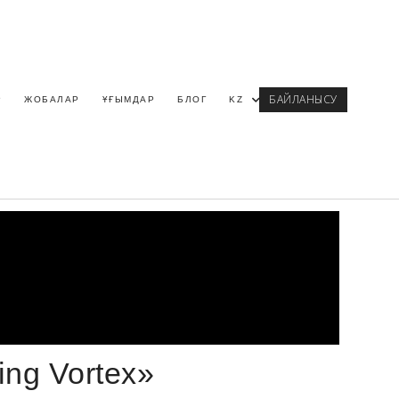
БАЙЛАНЫСУ
Р
ЖОБАЛАР
ҰҒЫМДАР
БЛОГ
KZ
ing Vortex»