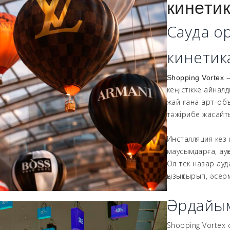
кинети
Сауда о
кинетик
—
Shopping Vortex
кеңістікке айнал
жай ғана арт-об
тәжірибе жасайты
Инсталляция кез 
маусымдарға, ауқ
Ол тек назар ауд
қызықтырып, әсе
Әрдайым
Shopping Vortex 