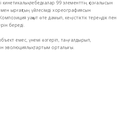
і кинетикалық лебедкалар 99 элементтің қозғалысын
 мен ырғақтың үйлесімді хореографиясын
Композиция уақыт өте дамып, кеңістіктік тереңдік пен
ерін береді.
объект емес, үнемі өзгеріп, таңғалдырып,
н эволюциялық тартым орталығы.