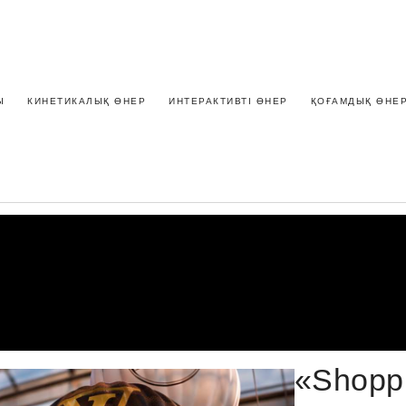
Ы
КИНЕТИКАЛЫҚ ӨНЕР
ИНТЕРАКТИВТІ ӨНЕР
ҚОҒАМДЫҚ ӨНЕ
«Shopp