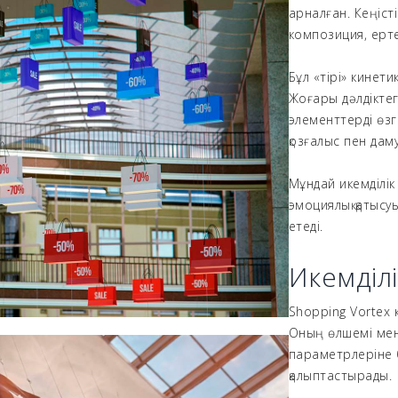
арналған. Кеңісті
композиция, ерт
Бұл «тірі» кинети
Жоғары дәлдіктег
элементтерді өзг
қозғалыс пен дам
Мұндай икемділік
эмоциялық қатысу
етеді.
Икемділі
Shopping Vortex к
Оның өлшемі мен
параметрлеріне б
қалыптастырады.