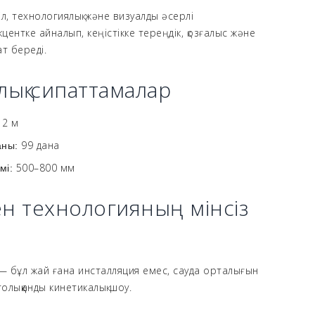
л, технологиялық және визуалды әсерлі
кцентке айналып, кеңістікке тереңдік, қозғалыс және
ат береді.
лық сипаттамалар
12 м
99 дана
аны:
500–800 мм
мі:
н технологияның мінсіз
— бұл жай ғана инсталляция емес, сауда орталығын
лыққанды кинетикалық шоу.