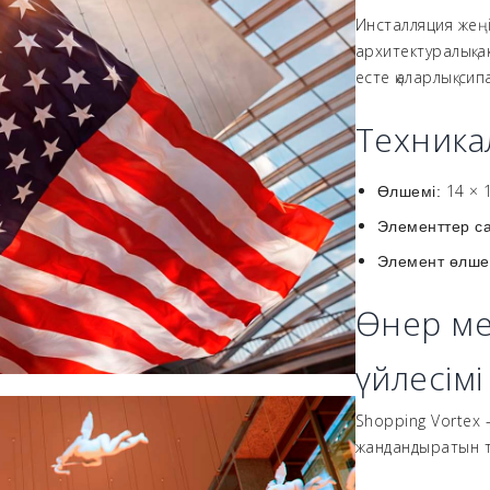
Инсталляция жеңі
архитектуралық а
есте қаларлық сип
Техника
14 × 
Өлшемі:
Элементтер с
Элемент өлше
Өнер ме
үйлесімі
Shopping Vortex 
жандандыратын то