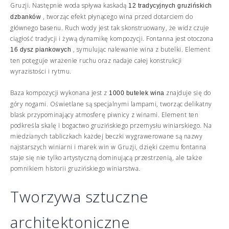
Gruzji. Następnie woda spływa kaskadą
12 tradycyjnych gruzińskich
, tworząc efekt płynącego wina przed dotarciem do
dzbanków
głównego basenu. Ruch wody jest tak skonstruowany, że widz czuje
ciągłość tradycji i żywą dynamikę kompozycji. Fontanna jest otoczona
, symulując nalewanie wina z butelki. Element
16 dysz piankowych
ten potęguje wrażenie ruchu oraz nadaje całej konstrukcji
wyrazistości i rytmu.
Baza kompozycji wykonana jest z
znajduje się do
1000 butelek wina
góry nogami. Oświetlane są specjalnymi lampami, tworząc delikatny
blask przypominający atmosferę piwnicy z winami. Element ten
podkreśla skalę i bogactwo gruzińskiego przemysłu winiarskiego. Na
miedzianych tabliczkach każdej beczki wygrawerowane są nazwy
najstarszych winiarni i marek win w Gruzji, dzięki czemu fontanna
staje się nie tylko artystyczną dominującą przestrzenią, ale także
pomnikiem historii gruzińskiego winiarstwa.
Tworzywa sztuczne
architektoniczne