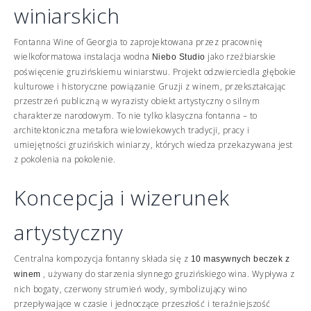
winiarskich
Fontanna Wine of Georgia to zaprojektowana przez pracownię
wielkoformatowa instalacja wodna
jako rzeźbiarskie
Niebo
Studio
poświęcenie gruzińskiemu winiarstwu. Projekt odzwierciedla głębokie
kulturowe i historyczne powiązanie Gruzji z winem, przekształcając
przestrzeń publiczną w wyrazisty obiekt artystyczny o silnym
charakterze narodowym. To nie tylko klasyczna fontanna – to
architektoniczna metafora wielowiekowych tradycji, pracy i
umiejętności gruzińskich winiarzy, których wiedza przekazywana jest
z pokolenia na pokolenie.
Koncepcja i wizerunek
artystyczny
Centralna kompozycja fontanny składa się z
10 masywnych beczek z
, używany do starzenia słynnego gruzińskiego wina. Wypływa z
winem
nich bogaty, czerwony strumień wody, symbolizujący wino
przepływające w czasie i jednoczące przeszłość i teraźniejszość