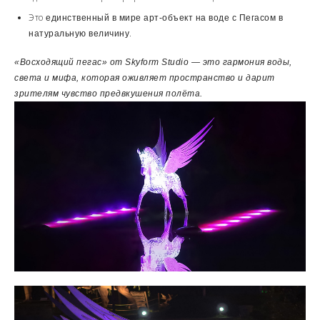
Это
единственный в мире арт-объект на воде с Пегасом в
.
натуральную величину
«Восходящий пегас» от Skyform Studio — это гармония воды,
света и мифа, которая оживляет пространство и дарит
зрителям чувство предвкушения полёта.