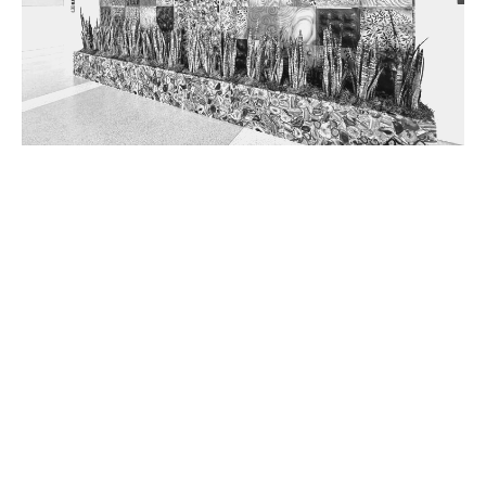
Аква Каската Кливленд — интерьерный фонтан в Кливленде
Паблик-арт «Кливленд Кристал»