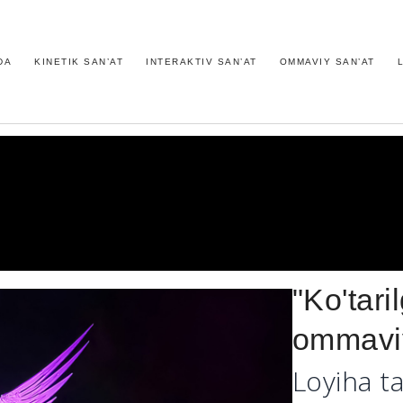
DA
KINETIK SAN’AT
INTERAKTIV SAN’AT
OMMAVIY SAN’AT
"Ko'tar
ommaviy
Loyiha ta