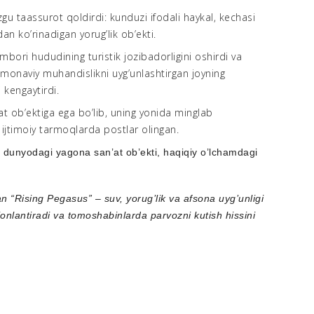
’zgu taassurot qoldirdi: kunduzi ifodali haykal, kechasi
n ko’rinadigan yorug’lik ob’ekti.
mbori hududining turistik jozibadorligini oshirdi va
amonaviy muhandislikni uyg’unlashtirgan joyning
 kengaytirdi.
at ob’ektiga ega bo’lib, uning yonida minglab
 ijtimoiy tarmoqlarda postlar olingan.
i dunyodagi yagona san’at ob’ekti, haqiqiy o’lchamdagi
 “Rising Pegasus” – suv, yorug’lik va afsona uyg’unligi
jonlantiradi va tomoshabinlarda parvozni kutish hissini