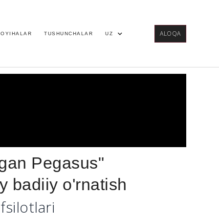
ALOQA
LOYIHALAR
TUSHUNCHALAR
UZ
ilgan Pegasus"
 badiiy o'rnatish
fsilotlari