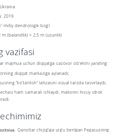
Ukraina
2019
i:
a” milliy dendrologik bog’i
2 m (balandlik) × 2,5 m (uzunlik)
 vazifasi
har majmua uchun diqqatga sazovor ob’ektni yarating:
orining diqqat markaziga aylanadi;
sning “ko’tarilish” lahzasini vizual tarzda tasvirlaydi;
echasi ham samarali ishlaydi, makonni hissiy idrok
iradi.
yechimimiz
Qanotlar chizig’iga urg’u berilgan Pegasusning
ozitsiya.