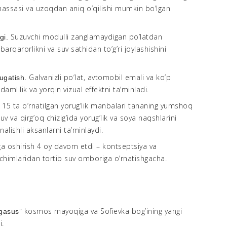
assasi va uzoqdan aniq o’qilishi mumkin bo’lgan
Suzuvchi modulli zanglamaydigan po’latdan
gi.
barqarorlikni va suv sathidan to’g’ri joylashishini
Galvanizli po’lat, avtomobil emali va ko’p
tugatish.
damlilik va yorqin vizual effektni ta’minladi.
15 ta o’rnatilgan yorug’lik manbalari tananing yumshoq
.
 suv va qirg’oq chizig’ida yorug’lik va soya naqshlarini
nalishli aksanlarni ta’minlaydi.
a oshirish 4 oy davom etdi – kontseptsiya va
chimlaridan tortib suv omboriga o’rnatishgacha.
kosmos mayoqiga va Sofievka bog’ining yangi
egasus”
i.