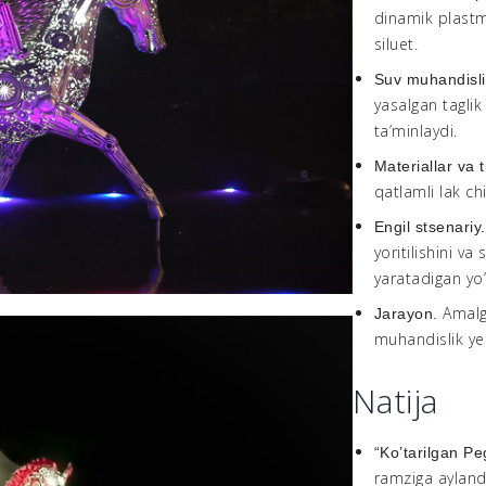
dinamik plastm
siluet.
Suv muhandisli
yasalgan taglik 
ta’minlaydi.
Materiallar va 
qatlamli lak chi
Engil stsenariy
yoritilishini va
yaratadigan yo’
Amalg
Jarayon.
muhandislik ye
Natija
“Ko’tarilgan P
ramziga ayland