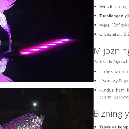
Uman, 
Manzil:
Tugallangan yil
“Sofievk
Mijoz:
3,
O’lchamlari:
Mijozning
Park va ko’ngiloc
sun’iy suv omb
afsonaviy Pegasu
kunduzi ham, k
etishni kuchayt
Bizning 
Tasvir va komp