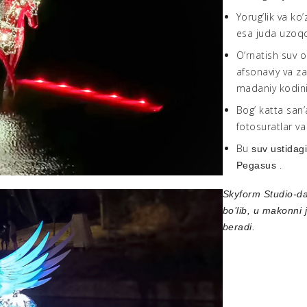
Yorug’lik va ko
esa juda uzoqda
O’rnatish suv o
afsonaviy va z
madaniy kodini
Bog’ katta san’
fotosuratlar va
Bu
suv ustidag
.
Pegasus
Skyform Studio-dan
bo’lib, u makonni 
beradi.