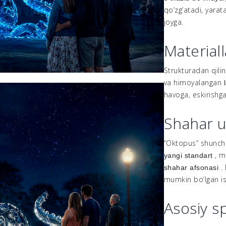
qo’zg’atadi, yarat
joyga.
Materiall
Strukturadan qili
va himoyalangan
havoga, eskirishga
Shahar u
“Oktopus” shunch
, 
yangi standart
.
shahar afsonasi
mumkin bo’lgan i
Asosiy sp