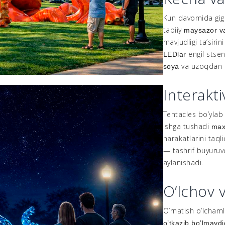
Kun davomida gi
tabiiy
maysazor va
mavjudligi ta’sirin
engil stsen
LEDlar
va uzoqdan e
soya
Interakti
Tentacles bo’ylab
ishga tushadi
maxs
harakatlarini taql
— tashrif buyuruvc
aylanishadi.
O’lchov v
O’rnatish o’lchaml
o’tkazib bo’lmayd