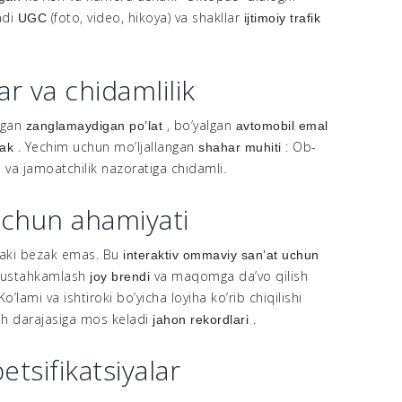
adi
(foto, video, hikoya) va shakllar
UGC
ijtimoiy trafik
ar va chidamlilik
ngan
, bo’yalgan
zanglamaydigan po’lat
avtomobil emal
. Yechim uchun mo’ljallangan
: Ob-
lak
shahar muhiti
 va jamoatchilik nazoratiga chidamli.
chun ahamiyati
aki bezak emas. Bu
interaktiv ommaviy san’at uchun
mustahkamlash
va maqomga da’vo qilish
joy brendi
 Ko’lami va ishtiroki bo’yicha loyiha ko’rib chiqilishi
sh darajasiga mos keladi
.
jahon rekordlari
etsifikatsiyalar