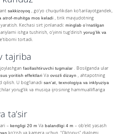
gant
, go’yo chuqurlikdan ko’tarilayotgandek,
sakkizoyoq
, tirik mavjudotning
 atrof-muhitga mos keladi
i yaratish. Kechasi sirt jonlanadi:
minglab o’rnatilgan
ariylarni ishga tushirish, o’yinni tug’dirish
yorug’lik va
’tiborni tortadi.
v tajriba
 joylashgan
. Bosilganda ular
faollashtiruvchi tugmalar
Va
, ahtapotning
us yoritish effektlari
ovozli dizayn
id qilish. U bog’lanadi
san’at, texnologiya va inklyuziya
hilar yorug’lik va musiqa ijrosining hammualliflariga
a ta’sir
ari –
Va
– ob’ekt yasash
kengligi 20 m
balandligi 4 m
ko’rish va kamera uchun. “Oktopus” dialogni
igan