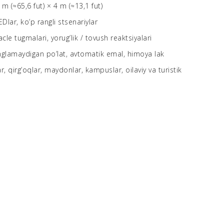
 m (≈65,6 fut) × 4 m (≈13,1 fut)
Dlar, ko’p rangli stsenariylar
acle tugmalari, yorug’lik / tovush reaktsiyalari
glamaydigan po’lat, avtomatik emal, himoya lak
r, qirg’oqlar, maydonlar, kampuslar, oilaviy va turistik