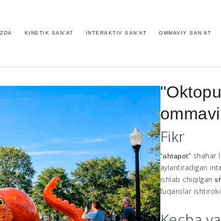
IZDA
KINETIK SAN’AT
INTERAKTIV SAN’AT
OMMAVIY SAN’AT
"Oktopus
ommaviy
Fikr
shahar 
“ahtapot”
aylantiradigan int
ishlab chiqilgan
s
fuqarolar ishtiroki
Kecha v