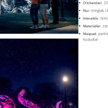
20
O’lchamlari:
minglab LE
Nur:
tent
Interaktiv:
zan
Materiallar:
parkla
Maqsad:
hududlar