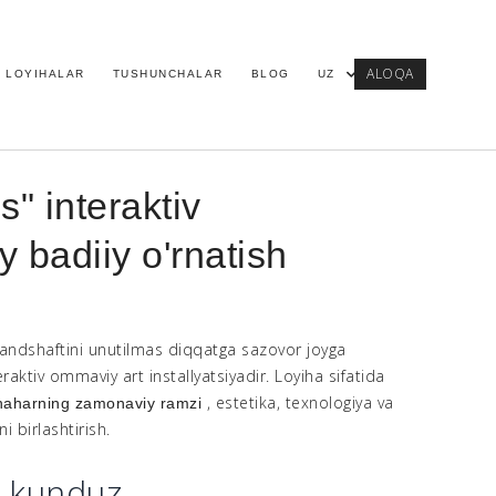
ALOQA
LOYIHALAR
TUSHUNCHALAR
BLOG
UZ
" interaktiv
 badiiy o'rnatish
landshaftini unutilmas diqqatga sazovor joyga
eraktiv ommaviy art installyatsiyadir. Loyiha sifatida
, estetika, texnologiya va
haharning zamonaviy ramzi
ni birlashtirish.
a kunduz