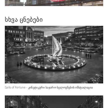
ᲡᲮᲕᲐ ᲪᲜᲔᲑᲔᲑᲘ
Sails of Fortune - კინეტიკური საჯარო ხელოვნების ინსტალაცია