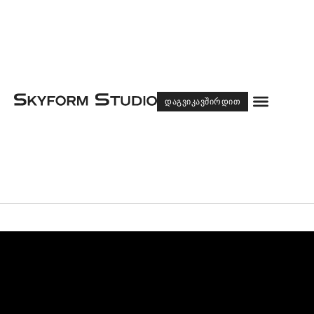
Menu
ᲓᲐᲒᲕᲘᲙᲐᲕᲨᲘᲠᲓᲘᲗ