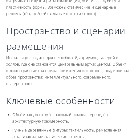
очерчивает силуэт и ритм композиции, усиливая глубину и
пластичность формы. Возможны статические и сценарные
режимы (тёплые/нейтральные оттенки белого).
Пространство и сценарии
размещения
Инсталляция создана для вестибюлей, атриумов, галерей и
холлов, где она становится центральным арт-акцентом. Объект
отлично работает как точка притяжения и фотозона, поддерживая
образ пространства: интеллектуального, современного,
выверенного.
Ключевые особенности
Объёмная доска-куб: знакомый символ переведён в
архитектурную трёхмерность.
Ручные деревянные фигуры: тактильность, ремесленная
детализация, металлические акценты.