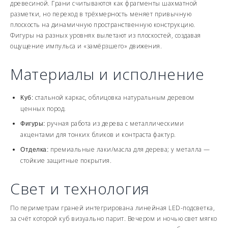
древесиной. Грани считываются как фрагменты шахматной
разметки, но переход в трёхмерность меняет привычную
плоскость на динамичную пространственную конструкцию.
Фигуры на разных уровнях вылетают из плоскостей, создавая
ощущение импульса и «замёрзшего» движения.
Материалы и исполнение
стальной каркас, облицовка натуральным деревом
Куб:
ценных пород.
ручная работа из дерева с металлическими
Фигуры:
акцентами для тонких бликов и контраста фактур.
премиальные лаки/масла для дерева; у металла —
Отделка:
стойкие защитные покрытия.
Свет и технология
По периметрам граней интегрирована линейная LED-подсветка,
за счёт которой куб визуально парит. Вечером и ночью свет мягко