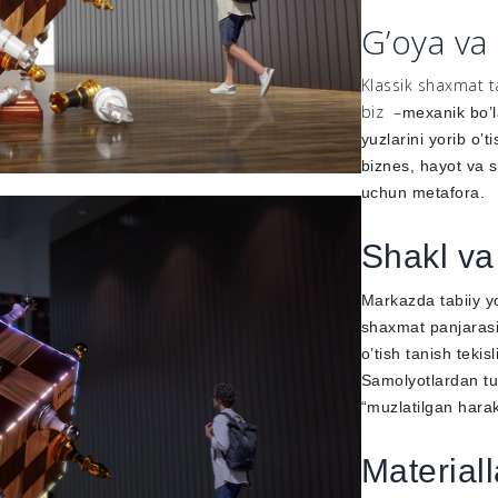
G’oya va 
Klassik shaxmat ta
biz –
mexanik bo’la
yuzlarini yorib o’ti
biznes, hayot va 
uchun metafora.
Shakl va
Markazda
tabiiy 
shaxmat panjarasin
o’tish tanish tekis
Samolyotlardan tur
“muzlatilgan harak
Materiall