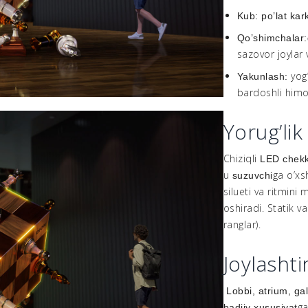
Kub:
po’lat ka
Qo’shimchalar:
sazovor joylar 
yog
Yakunlash:
bardoshli himo
Yorug’lik
Chiziqli
LED chekk
u
ga o’xs
suzuvchi
silueti va ritmini 
oshiradi. Statik v
ranglar).
Joylashti
Lobbi, atrium, ga
ga
badiiy xususiyat