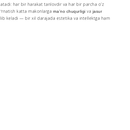
atadi: har bir harakat tanlovdir va har bir parcha o’z
Oʻrnatish katta makonlarga
va
maʼno chuqurligi
jasur
olib keladi — bir xil darajada estetika va intellektga ham