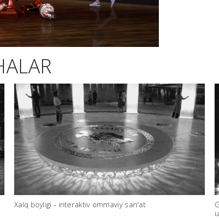
HALAR
Xalq boyligi - interaktiv ommaviy san'at
G
u