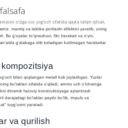
falsafa
xtasini o’ziga xos yog’och sifatida qayta talqin qilsak,
miz. mantiq va taktika portlashi effektini yaratib,
uning
sh
. Bu g‘oyalar to‘qnashuvi, fikr harakati va o‘yin,
san’atda g‘alabaga olib keladigan kutilmagan harakatlar
 kompozitsiya
yog‘och
bilan qoplangan
metall kub
joylashgan. Yuzlar
ing bo’laklari sifatida o’qiladi, ammo uch o’lchamga
likni
dinamik fazoviy konstruktsiyaga
aylantiradi.
li darajadagi bo’laklar paydo bo’lib, impuls va
at” tuyg’usini yaratadi.
ar va qurilish