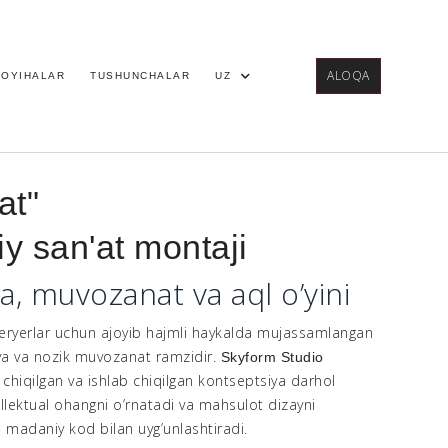
ALOQA
LOYIHALAR
TUSHUNCHALAR
UZ
at"
 san'at montaji
a, muvozanat va aql o’yini
teryerlar uchun ajoyib hajmli haykalda mujassamlangan
ya va nozik muvozanat ramzidir.
Skyform Studio
chiqilgan va ishlab chiqilgan kontseptsiya darhol
lektual ohangni o’rnatadi va mahsulot dizayni
li madaniy kod bilan uyg’unlashtiradi.