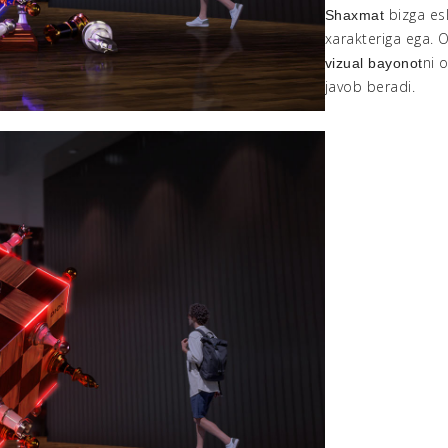
bizga esl
Shaxmat
xarakteriga ega. 
ni 
vizual bayonot
javob beradi.