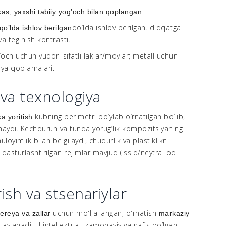
rkas,
yaxshi tabiiy yog’och
bilan qoplangan.
qo’lda ishlov berilgan. diqqatga
qo’lda ishlov berilgan
va teginish kontrasti.
’och uchun yuqori sifatli laklar/moylar; metall uchun
ya qoplamalari.
 va texnologiya
kubning perimetri bo’ylab o’rnatilgan bo’lib,
a yoritish
haydi. Kechqurun va tunda yorug’lik kompozitsiyaning
muloyimlik bilan belgilaydi, chuqurlik va plastiklikni
a dasturlashtirilgan rejimlar mavjud (issiq/neytral oq
rish va stsenariylar
uchun moʻljallangan, oʻrnatish
lereya va zallar
markaziy
 aylanadi. U intellektual, zamonaviy va nafis bo’lgan