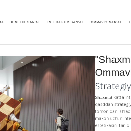
DA
KINETIK SAN’AT
INTERAKTIV SAN’AT
OMMAVIY SAN’AT
"Shaxm
Ommaviy
Strategiy
katta in
Shaxmat
qasddan strategi
tomonidan ishlab 
makon uchun intel
estetikasini taniq