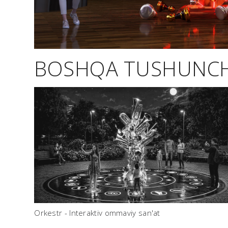
BOSHQA TUSHUNC
Orkestr - Interaktiv ommaviy san'at