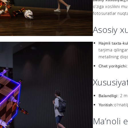
o’ziga xoslikni m
fotosuratlar nuqta
Asosiy xu
Hajmli taxta-ku
tarjima qilingan
metallning diqq
Chet yoritgichi
Xususiyat
2 m
Balandligi:
o’rnati
Yoritish:
Ma’noli 