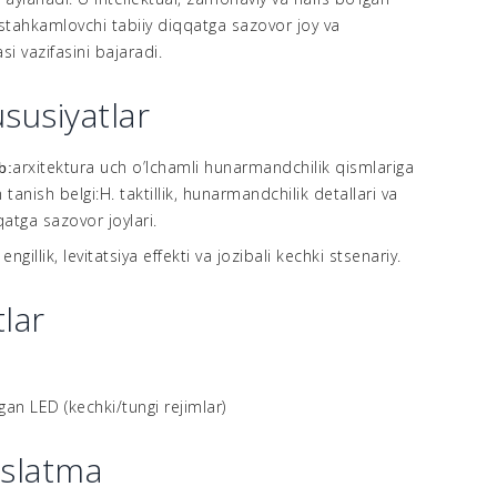
ustahkamlovchi tabiiy diqqatga sazovor joy va
si vazifasini bajaradi.
susiyatlar
arxitektura uch o’lchamli hunarmandchilik qismlariga
b:
 tanish belgi:H. taktillik, hunarmandchilik detallari va
atga sazovor joylari.
engillik, levitatsiya effekti va jozibali kechki stsenariy.
:
lar
lgan LED (kechki/tungi rejimlar)
eslatma