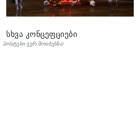
ᲡᲮᲕᲐ ᲙᲝᲜᲪᲔᲤᲪᲘᲔᲑᲘ
პოსტები ვერ მოიძებნა!