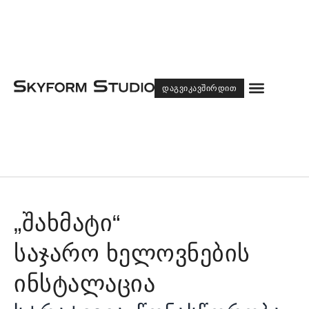
Menu
ᲓᲐᲒᲕᲘᲙᲐᲕᲨᲘᲠᲓᲘᲗ
„შახმატი“
საჯარო ხელოვნების
ინსტალაცია