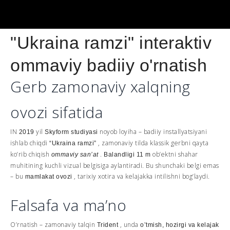
"Ukraina ramzi" interaktiv
ommaviy badiiy o'rnatish
Gerb zamonaviy xalqning
ovozi sifatida
IN
yil
noyob loyiha – badiiy installyatsiyani
2019
Skyform studiyasi
ishlab chiqdi
, zamonaviy tilda klassik gerbni qayta
“Ukraina ramzi”
ko’rib chiqish
.
ob’ektni shahar
ommaviy san’at
Balandligi 11 m
muhitining kuchli vizual belgisiga aylantiradi. Bu shunchaki belgi emas
– bu
, tarixiy xotira va kelajakka intilishni bog’laydi.
mamlakat ovozi
Falsafa va ma’no
O’rnatish – zamonaviy talqin
, unda
Trident
o’tmish, hozirgi va kelajak