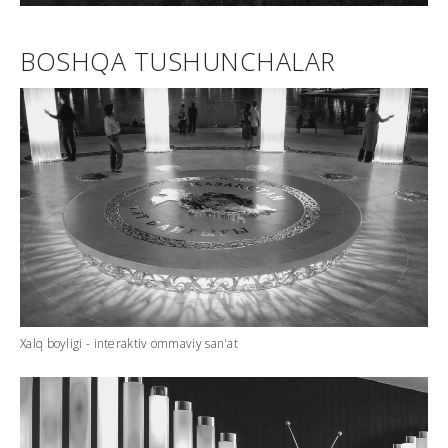
BOSHQA TUSHUNCHALAR
Xalq boyligi - interaktiv ommaviy san'at