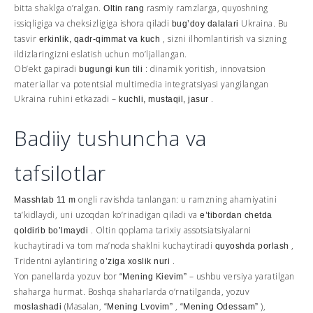
bitta shaklga o’ralgan.
rasmiy ramzlarga, quyoshning
Oltin rang
issiqligiga va cheksizligiga ishora qiladi
Ukraina. Bu
bug’doy dalalari
tasvir
, sizni ilhomlantirish va sizning
erkinlik, qadr-qimmat va kuch
ildizlaringizni eslatish uchun mo’ljallangan.
Ob’ekt gapiradi
: dinamik yoritish, innovatsion
bugungi kun tili
materiallar va potentsial multimedia integratsiyasi yangilangan
Ukraina ruhini etkazadi –
.
kuchli, mustaqil, jasur
Badiiy tushuncha va
tafsilotlar
ongli ravishda tanlangan: u ramzning ahamiyatini
Masshtab 11 m
ta’kidlaydi, uni uzoqdan ko’rinadigan qiladi va
e’tibordan chetda
. Oltin qoplama tarixiy assotsiatsiyalarni
qoldirib bo’lmaydi
kuchaytiradi va tom ma’noda shaklni kuchaytiradi
,
quyoshda porlash
Tridentni aylantiring
.
o’ziga xoslik nuri
Yon panellarda yozuv bor
– ushbu versiya yaratilgan
“Mening Kievim”
shaharga hurmat. Boshqa shaharlarda o’rnatilganda, yozuv
(Masalan,
,
),
moslashadi
“Mening Lvovim”
“Mening Odessam”