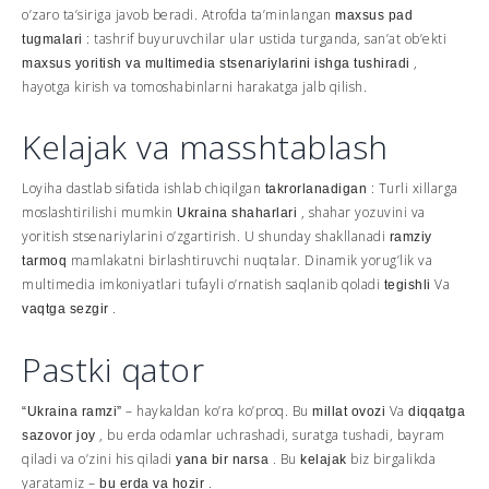
o’zaro ta’siriga javob beradi. Atrofda ta’minlangan
maxsus pad
: tashrif buyuruvchilar ular ustida turganda, san’at ob’ekti
tugmalari
,
maxsus yoritish va multimedia stsenariylarini ishga tushiradi
hayotga kirish va tomoshabinlarni harakatga jalb qilish.
Kelajak va masshtablash
Loyiha dastlab sifatida ishlab chiqilgan
: Turli xillarga
takrorlanadigan
moslashtirilishi mumkin
, shahar yozuvini va
Ukraina shaharlari
yoritish stsenariylarini o’zgartirish. U shunday shakllanadi
ramziy
mamlakatni birlashtiruvchi nuqtalar. Dinamik yorug’lik va
tarmoq
multimedia imkoniyatlari tufayli o’rnatish saqlanib qoladi
Va
tegishli
.
vaqtga sezgir
Pastki qator
– haykaldan ko’ra ko’proq. Bu
Va
“Ukraina ramzi”
millat ovozi
diqqatga
, bu erda odamlar uchrashadi, suratga tushadi, bayram
sazovor joy
qiladi va o’zini his qiladi
. Bu
biz birgalikda
yana bir narsa
kelajak
yaratamiz –
.
bu erda va hozir