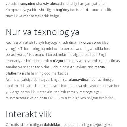
yaratish
mahalliy hamjamiyat bilan.
ramzning shaxsiy aloqasi
Kompozitsiyaga birlashtirilgan
– unumdorlik,
bug’doy boshoqlari
tinchlik va mehnatsevarlik belgisi.
Nur va texnologiya
Kechasi o’rnatish tufayli hayotga kiradi
:
dinamik orqa yorug’lik
yorug’lik Tridentning hajmini ochib beradi va uning atrofida hosil
bo’ladi
bu odamlarni o’ziga jalb qiladi. Engil
yorug’lik bosqichi
stsenariylar bo’lishi mumkin
davlat bayramlari, unutilmas
o’zgartirish
sanalar va shahar tadbirlari uchun ob’ektni aylantirish
media
shaharning qoq markazida.
platformasi
Art installyatsiya dan tayyorlangan
himoya
zanglamaydigan po’lat
qoplamasi bilan – bu ta’minlaydi
va ob-havo va operatsion
chidamlilik
yuklarga qarshilik. Materialni tanlash ramziy ma’noga ega:
– ukrain xalqiga xos bo’lgan fazilatlar.
mustahkamlik va chidamlilik
Interaktivlik
O’rnatishda o’rnatilgan
, bu odamlarning mavjudligi va
datchiklar