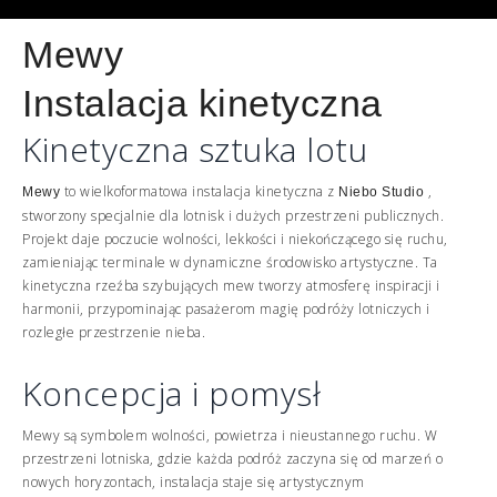
Mewy
Instalacja kinetyczna
Kinetyczna sztuka lotu
to wielkoformatowa instalacja kinetyczna z
,
Mewy
Niebo
Studio
stworzony specjalnie dla lotnisk i dużych przestrzeni publicznych.
Projekt daje poczucie wolności, lekkości i niekończącego się ruchu,
zamieniając terminale w dynamiczne środowisko artystyczne. Ta
kinetyczna rzeźba szybujących mew tworzy atmosferę inspiracji i
harmonii, przypominając pasażerom magię podróży lotniczych i
rozległe przestrzenie nieba.
Koncepcja i pomysł
Mewy są symbolem wolności, powietrza i nieustannego ruchu. W
przestrzeni lotniska, gdzie każda podróż zaczyna się od marzeń o
nowych horyzontach, instalacja staje się artystycznym