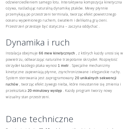
odzwierciedleniem samego lotu. Interaktywna kompozycja kinetyczna
ożywa, naśladując naturalną dynamikę ptaków. Mewy płynnie
przemykają po przestrzeni terminala, tworząc efekt powietrznego
oceanu wypełnionego ruchem, światłem i delikatną grą cieni.
Przestrzeń przestaje być statyczna – zaczyna oddychać .
Dynamika i ruch
Instalacja obejmuje
, z których każdy unosi się w
66 mew kinetycznych
powietrzu, odtwarzając naturalne trzepotanie skrzydeł. Rozpiętość
skrzydeł każdego ptaka wynosi
. Specjalne mechanizmy
1 metr
kinetyczne zapewniają płynne, zsynchronizowane i eleganckie ruchy.
System sterowania jest zaprogramowany
20 unikalnych sekwencji
, tworząc efekt żywego nieba, które nieustannie się zmienia i
ruchów
przekształca
. Każdy program tworzy nowy
20-minutowy występ
wizualny stan przestrzeni.
Dane techniczne