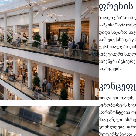
ფრენის 
არის 
“თოლიები”
საწყისი
Skyform
ს
დიდი საჯარო სივ
სიმსუბუქისა და 
ტერმინალებს დი
კინეტიკური სკულ
ახსენებს მგზავრ
სივრცეებს.
კონცეფც
თოლიები თავისუ
აეროპორტის სივრ
ჰორიზონტების ოც
მხატვრული ასახვ
ცოცხლდება, ფრინ
შეუფერხებლად სრ