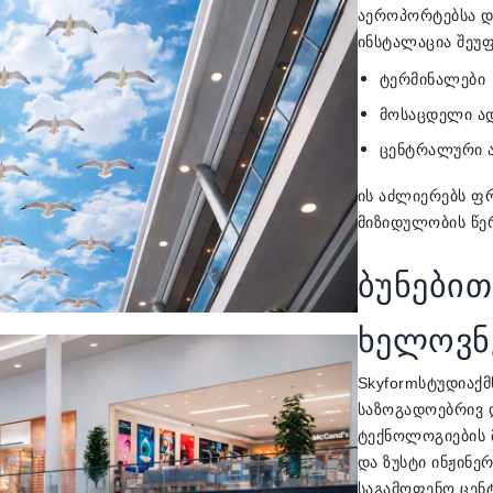
აეროპორტებსა და
ინსტალაცია შეუ
ტერმინალები
მოსაცდელი ა
ცენტრალური ა
ის აძლიერებს ფრ
მიზიდულობის წე
ბუნები
ხელოვნ
ქმ
Skyform
სტუდია
საზოგადოებრივ დ
ტექნოლოგიების 
და ზუსტი ინჟინე
საგამოფენო ცენ