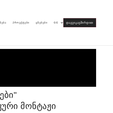
ᲓᲐᲒᲕᲘᲙᲐᲕᲨᲘᲠᲓᲘᲗ
ᲜᲔᲑᲐ
ᲞᲠᲝᲔᲥᲢᲔᲑᲘ
ᲪᲜᲔᲑᲔᲑᲘ
GE
ები"
კური მონტაჟი