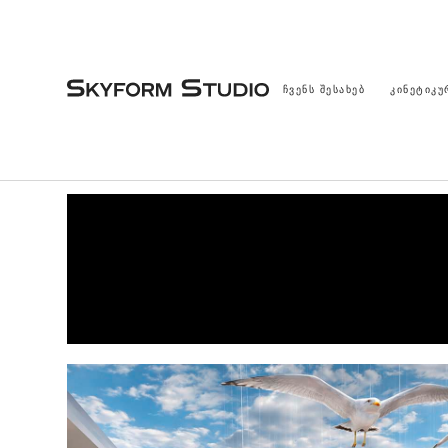
ᲩᲕᲔᲜᲡ ᲨᲔᲡᲐᲮᲔᲑ
ᲙᲘᲜᲔᲢᲘᲙᲣ