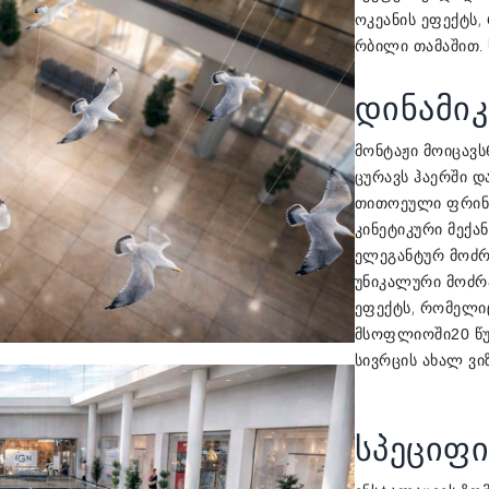
ოკეანის ეფექტს,
რბილი თამაშით. ს
დინამიკ
მონტაჟი მოიცავს
ცურავს ჰაერში დ
თითოეული ფრინვ
კინეტიკური მექა
ელეგანტურ მოძრ
უნიკალური მოძრ
ეფექტს, რომელი
მსოფლიოში
20 წ
სივრცის ახალ ვ
სპეციფი