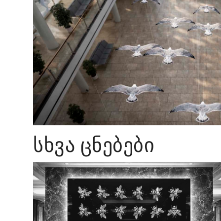
ᲡᲮᲕᲐ ᲪᲜᲔᲑᲔᲑᲘ