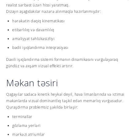
realist sərbəst üzən hissi yaratmaq.
Dizayn aşağıdakılar nəzərə alınmaqla hazırlanmışdır:
hərəkətin dəqiq kinematikası
etibarlılıq və davamlılıq
əməliyyat təhlükəsizliyi
bədii işıqlandırma inteqrasiyası
Daxili işıqlandırma sistemi formanın dinamikasını vurğulayaraq
gündüz və axşam vizual effekti artırır.
Məkan təsiri
Qağayılar sadəcə kinetik heykəl deyil, hava limanlarında və ictimai
məkanlarda vizual dominantlıq təşkil edən memarlıq vurğusudur.
Quraşdırma problemsiz şəkildə birləşir:
terminallar
gözləmə yerləri
mərkəzi atriumlar