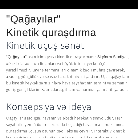
"Qağayılar"
Kinetik quraşdırma
Kinetik uçuş sənəti
-dən irimiqyaslı kinetik quraşdırmadır
,
“Qağayılar”
Skyform
Studiya
xüsusi olaraq hava limanları və böyük ictimai yerlər üçün
yaradılmışdır. Layihə terminalları dinamik bədii mühitə çevirərək,
azadlıq, yüngüllük və sonsuz hərəkət hissini çatdırır. Uçan qağayıların
bu kinetik heykəli sərnişinlərə hava səyahətinin sehrini və səmanın
geniş genişliklərini xatırladaraq, ilham və harmoniya mühiti yaradır.
Konsepsiya və ideya
Qağayılar azadlığın, havanın və əbədi hərəkətin simvoludur. Hər
səyahətin yeni üfüqlər arzusu ilə başladığı hava limanı məkanında
quraşdırma uçuşun özünün bədii əksinə çevrilir. İnteraktiv kinetik
kompozisiya quşların təbii dinamikasını təqlid edərək canlanır.