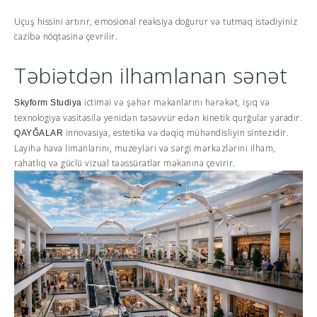
Uçuş hissini artırır, emosional reaksiya doğurur və tutmaq istədiyiniz
cazibə nöqtəsinə çevrilir.
Təbiətdən ilhamlanan sənət
ictimai və şəhər məkanlarını hərəkət, işıq və
Skyform
Studiya
texnologiya vasitəsilə yenidən təsəvvür edən kinetik qurğular yaradır.
innovasiya, estetika və dəqiq mühəndisliyin sintezidir.
QAYĞALAR
Layihə hava limanlarını, muzeyləri və sərgi mərkəzlərini ilham,
rahatlıq və güclü vizual təəssüratlar məkanına çevirir.