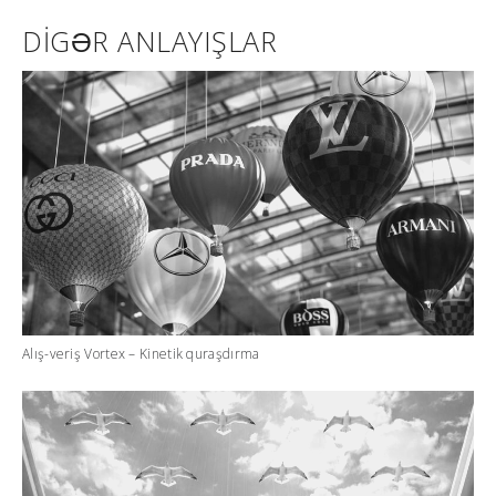
DIGƏR ANLAYIŞLAR
Alış-veriş Vortex – Kinetik quraşdırma