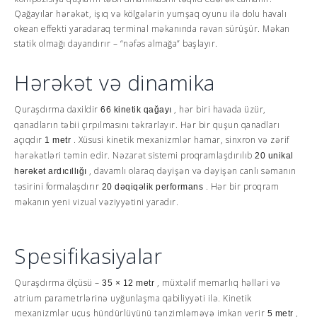
Qağayılar hərəkət, işıq və kölgələrin yumşaq oyunu ilə dolu havalı
okean effekti yaradaraq terminal məkanında rəvan sürüşür. Məkan
statik olmağı dayandırır – “nəfəs almağa” başlayır.
Hərəkət və dinamika
Quraşdırma daxildir
, hər biri havada üzür,
66 kinetik qağayı
qanadların təbii çırpılmasını təkrarlayır. Hər bir quşun qanadları
açıqdır
. Xüsusi kinetik mexanizmlər hamar, sinxron və zərif
1 metr
hərəkətləri təmin edir. Nəzarət sistemi proqramlaşdırılıb
20 unikal
, davamlı olaraq dəyişən və dəyişən canlı səmanın
hərəkət ardıcıllığı
təsirini formalaşdırır
. Hər bir proqram
20 dəqiqəlik performans
məkanın yeni vizual vəziyyətini yaradır.
Spesifikasiyalar
Quraşdırma ölçüsü –
, müxtəlif memarlıq həlləri və
35 × 12 metr
atrium parametrlərinə uyğunlaşma qabiliyyəti ilə. Kinetik
mexanizmlər uçuş hündürlüyünü tənzimləməyə imkan verir
,
5 metr