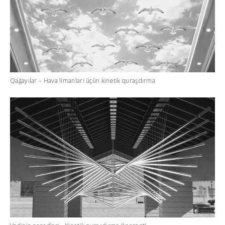
Qağayılar – Hava limanları üçün kinetik quraşdırma